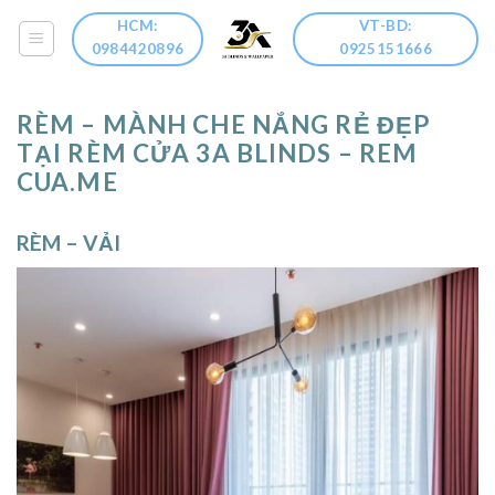
Skip
HCM:
VT-BD:
to
0984420896
0925151666
content
RÈM – MÀNH CHE NẮNG RẺ ĐẸP
TẠI RÈM CỬA 3A BLINDS – REM
CUA.ME
RÈM – VẢI