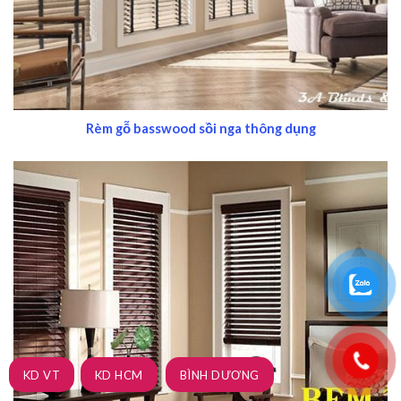
Rèm gỗ basswood sồi nga thông dụng
KD VT
KD HCM
BÌNH DƯƠNG