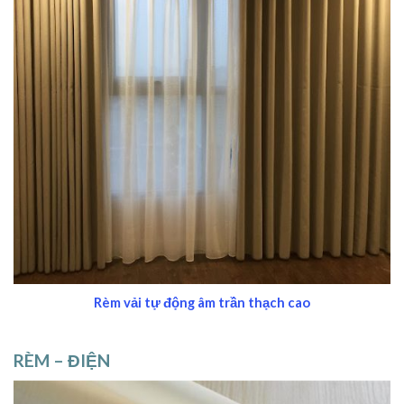
Rèm vải tự động âm trần thạch cao
RÈM – ĐIỆN