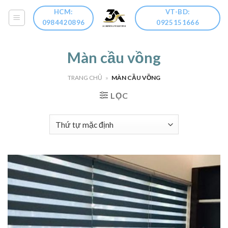
Skip
HCM:
VT-BD:
to
0984420896
0925151666
content
Màn cầu vồng
TRANG CHỦ
»
MÀN CẦU VỒNG
LỌC