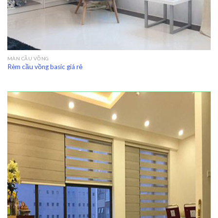
MÀN CẦU VỒNG
Rèm cầu vồng basic giá rẻ