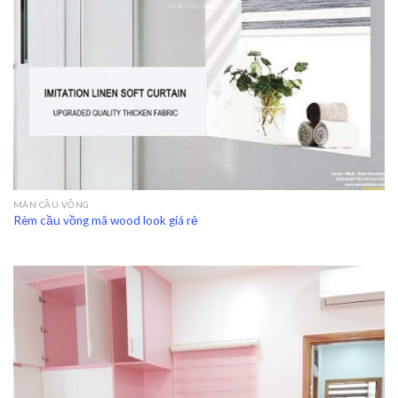
MÀN CẦU VỒNG
Rèm cầu vồng mã wood look giá rẻ