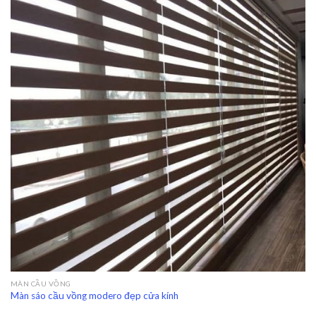
MÀN CẦU VỒNG
Màn sáo cầu vồng modero đẹp cửa kính