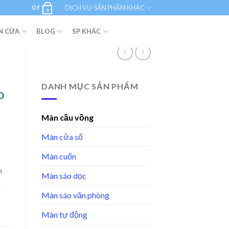
0
₫
DỊCH VỤ-SẢN PHẨM KHÁC
0
N CỬA
BLOG
SP KHÁC
DANH MỤC SẢN PHẨM
o
Màn cầu vồng
Màn cửa sổ
Màn cuốn
n
Màn sáo dọc
n
Màn sáo văn phòng
Màn tự động