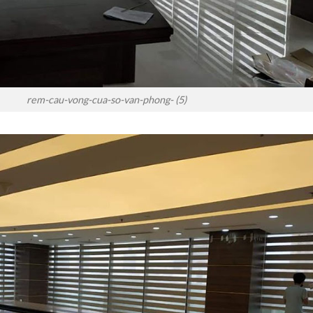
rem-cau-vong-cua-so-van-phong- (5)