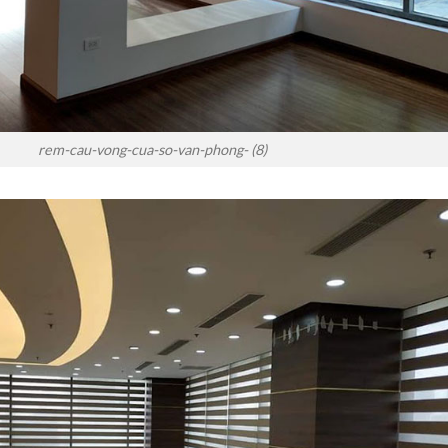
rem-cau-vong-cua-so-van-phong- (8)