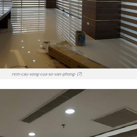
rem-cau-vong-cua-so-van-phong- (7)