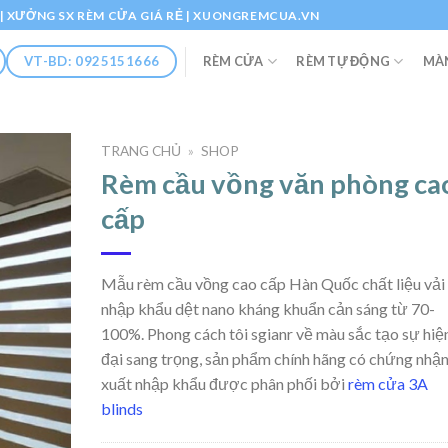
Ổ | XƯỞNG SX RÈM CỬA GIÁ RẺ | XUONGREMCUA.VN
RÈM CỬA
RÈM TỰ ĐỘNG
MÀ
VT-BD: 0925151666
TRANG CHỦ
»
SHOP
Rèm cầu vồng văn phòng ca
cấp
Mẫu rèm cầu vồng cao cấp Hàn Quốc chất liệu vải
nhập khẩu dệt nano kháng khuẩn cản sáng từ 70-
100%. Phong cách tôi sgianr về màu sắc tạo sự hiệ
đại sang trọng, sản phẩm chính hãng có chứng nhậ
xuất nhập khẩu được phân phối bởi
rèm cửa 3A
blinds