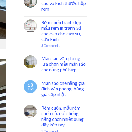
cao và kích thước hộp
rèm
Rèm cuốn tranh đẹp,
mẫu rèm in tranh 3đ
cao cấp cho cửa sổ,
cửa kính
3
Comments
Màn sáo văn phòng,
lựa chọn mẫu màn sáo
che nắng phù hợp
Màn sáo che nắng gia
18
đình văn phòng, bảng
Th4
giá cập nhật
Rèm cuốn, mẫu rèm
cuốn cửa sổ chống
nắng cách nhiệt dùng
dây kéo tay
1
Comment