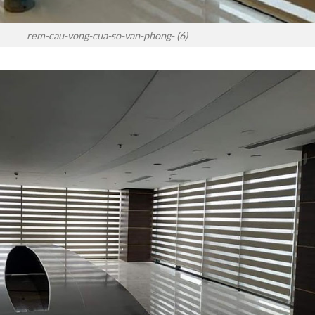
rem-cau-vong-cua-so-van-phong- (6)