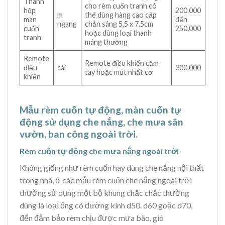
Thanh
cho rèm cuốn tranh có
hộp
200.000
m
thể dùng hàng cao cấp
màn
đến
ngang
chắn sáng 5,5 x 7,5cm
cuốn
250.000
hoặc dùng loại thanh
tranh
máng thường
Remote
Remote điều khiển cầm
điều
cái
300.000
tay hoặc mút nhất cơ
khiển
Mẫu rèm cuốn tự động, màn cuốn tự
động sử dụng che nắng, che mưa sân
vườn, ban công ngoài trời.
Rèm cuốn tự động che mưa nắng ngoài trời
Không giống như rèm cuốn hay dùng che nắng nội thất
trong nhà, ở các mẫu rèm cuốn che nắng ngoài trời
thường sử dụng một bộ khung chắc chắc thường
dùng là loại ống có đường kính d50. d60 goặc d70,
đển đảm bảo rèm chịu được mưa bão, gió