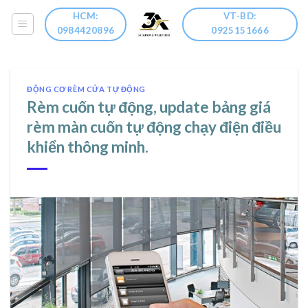
Skip
HCM:
VT-BD:
to
0984420896
0925151666
content
ĐỘNG CƠ RÈM CỬA TỰ ĐỘNG
Rèm cuốn tự động, update bảng giá
rèm màn cuốn tự động chạy điện điều
khiển thông minh.