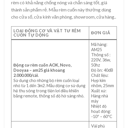
rèm có khả năng chống nóng và chắn sáng tốt, giá
thành sản phẩm rẻ. Mẫu rèm cuốn này thường dùng
cho cửa sổ, cửa kính văn phòng, showroom, cửa hàng..
LOẠI ĐỘNG CƠ VÀ VẬT TƯ RÈM
ĐƠN GIÁ
CUỐN TỰ DỘNG
Mã hàng:
AM25
Thông số :
220V, 36w,
Động cơ rèm cuốn AOK, Novo,
50hz
Dooyaa – am25 giá khoảng
Độ ồn: 40dB
2.000.000/cái
.
Chất liệu:
Sử dụng cho những bộ rèm cuốn loại
Hợp kim
nhỏ từ 1 đến 3m2. Mẫu động cơ sử dụng
nhôm, 25mm
hệ thu sóng trong tiện lơi điều khiển
Xuất xứ:
bằng remote, thông số độ hở sáng nhỏ.
Hàng nhà
máy
Nhiệt độ
hoạt động:
-10º – 60ºC
Vải phủ