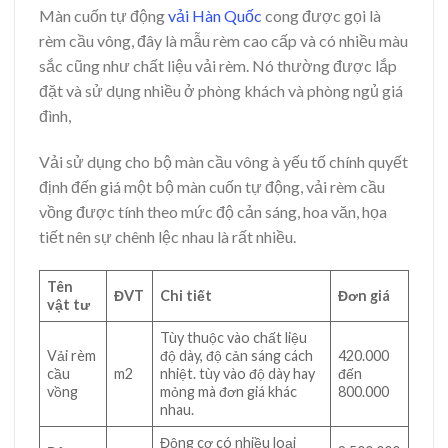
Màn cuốn tự động
vải Hàn Quốc
cong được gọi là
rèm cầu vông, đây là mẫu rèm cao cấp và có nhiều màu
sắc cũng như chất liệu vải rèm. Nó thường được lắp
đặt và sử dụng nhiều ở phòng khách và phòng ngủ giá
đình,
Vải sử dụng cho bộ màn cầu vông à yếu tố chính quyết
định đến giá một bộ màn cuốn tự động, vải rèm cầu
vồng được tính theo mức độ cản sáng, hoa văn, họa
tiết nên sự chênh lệc nhau là rất nhiều.
Tên
ĐVT
Chi tiết
Đơn giá
vật tư
Tùy thuộc vào chất liệu
Vải rèm
độ dày, độ cản sáng cách
420.000
cầu
m2
nhiệt. tùy vào độ dày hay
đến
vồng
mỏng mà đơn giá khác
800.000
nhau.
Động cơ có nhiều loại