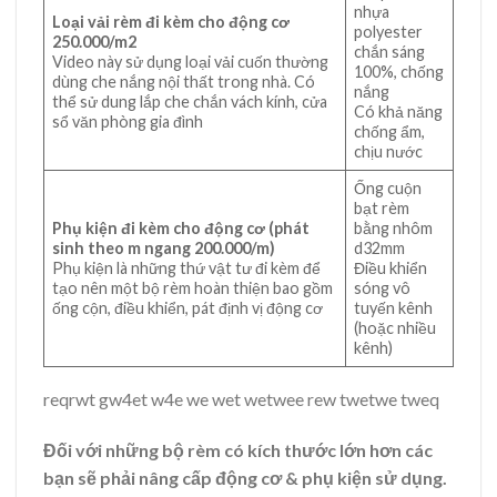
nhựa
Loại vải rèm đi kèm cho động cơ
polyester
250.000/m2
chắn sáng
Video này sử dụng loại vải cuốn thường
100%, chống
dùng che nắng nội thất trong nhà. Có
nắng
thể sử dung lắp che chắn vách kính, cửa
Có khả năng
sổ văn phòng gia đình
chống ẩm,
chịu nước
Ống cuộn
bạt rèm
Phụ kiện đi kèm cho động cơ (phát
bằng nhôm
sinh theo m ngang 200.000/m)
d32mm
Phụ kiện là những thứ vật tư đi kèm để
Điều khiển
tạo nên một bộ rèm hoàn thiện bao gồm
sóng vô
ống cộn, điều khiển, pát định vị động cơ
tuyến kênh
(hoặc nhiều
kênh)
reqrwt gw4et w4e we wet wetwee rew twetwe tweq
Đối với những bộ rèm có kích thước lớn hơn các
bạn sẽ phải nâng cấp động cơ & phụ kiện sử dụng.