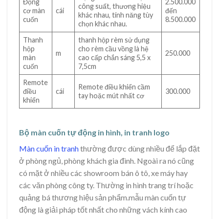
Động
2.500.000
công suất, thương hiệu
cơ màn
cái
đến
khác nhau, tính năng tùy
cuốn
8.500.000
chọn khác nhau.
Thanh
thanh hộp rèm sử dụng
hộp
cho rèm cầu vồng là hệ
m
250.000
màn
cao cấp chắn sáng 5,5 x
cuốn
7,5cm
Remote
Remote điều khiển cầm
điều
cái
300.000
tay hoặc mút nhất cơ
khiển
Bộ màn cuốn tự động in hình, in tranh logo
Màn cuốn in tranh
thường được dùng nhiều để lắp đặt
ở phòng ngủ, phòng khách gia đình. Ngoài ra nó cũng
có mặt ở nhiều các showroom bán ô tô, xe máy hay
các văn phòng công ty. Thường in hình trang trí hoặc
quảng bá thương hiệu sản phẩm.mẫu màn cuốn tự
động là giải pháp tốt nhất cho những vách kính cao