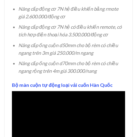
Nâng cấp động cơ 7N hệ điều khiển bằng rmote
giá 2.600.000/động cơ
Nâng cấp động cơ 7N hệ có điều khiển remote, có
tích hợp điện thoại hóa 3.500.000/động cơ
Nâng cấp ống cuộn d50mm cho bộ rèm có chiều
ngang trên 3m giá 250.000/m ngang
Nâng cấp ống cuộn d70mm cho bộ rèm có chiều
ngang rộng trên 4m giá 300.000/nang
Bộ màn cuộn tự động loại vải cuốn Hàn Quốc