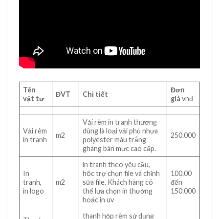
Tên
Đơn
ĐVT
Chi tiết
vật tư
giá
vnđ
Vải rèm in tranh thương
Vải rèm
dùng là loại vải phủ nhựa
m2
250.000
in tranh
polyester màu trắng
ghàng bán mực cao cấp.
in tranh theo yêu cầu,
In
hôc trợ chọn file và chỉnh
100.00
tranh,
m2
sửa file. Khách hàng có
đến
in logo
thể lựa chọn in thường
150.000
hoặc in uv
thanh hộp rèm sử dụng