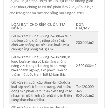
loại vải bạt sẽ phù hợp đê lắp đặt ở các không gian
khác nhau, chúng ta có thể phân làm 2 loại đó là bạt
che trang nhà và bạt che nắng mưa ngoài trời
LOẠI BẠT CHO RÈM CUỐN TỰ
ĐƠN
ĐỘNG
GIÁ/M2
Giá vải rèm cuốn tự động loại nhựa trơn
thường dùng chống nắng cửa sổ giá
200.000/m2
đình văn phòng. ưu điển của loại này là
chống nắng nong tốt, giá rẻ
Giá vải rèm cuốn tự động loại in hình, in
logo loại này vừa có khả năng chống
nắng vừa trang trí quảng bá thương
2.500.000/m2
hiệu doanh nghiệp, sản phẩm. Bạn có
thể in một bức tranh bất kỳ bạn thích
Giá vải rèm cuốn cầu vồng Hàn Quốc là
loại cấp nhất trên thị trường. Với nhiều
Từ 420.000
dòng sản phẩn và mức độ cản sáng khác
đến
nhau nên giá thành sản phẩn hoàn thiện
850.000/m2
cũng khác nhau nhiều.
Giá vải rèm cuốn tự động hệ che nắng