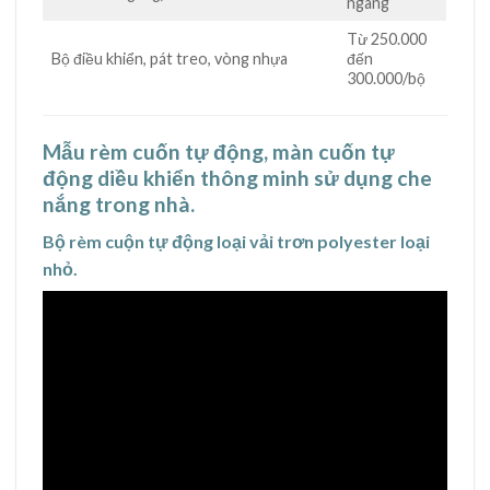
ngang
Từ 250.000
Bộ điều khiển, pát treo, vòng nhựa
đến
300.000/bộ
Mẫu rèm cuốn tự động, màn cuốn tự
động diều khiển thông minh sử dụng che
nắng trong nhà.
Bộ rèm cuộn tự động loại vải trơn polyester loại
nhỏ.