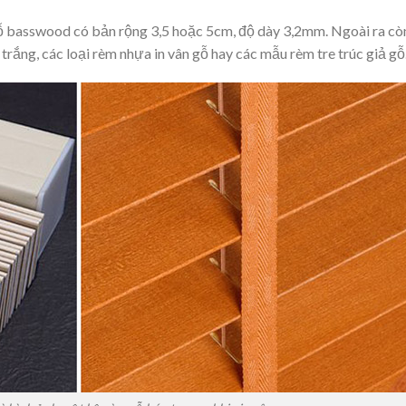
 gỗ basswood có bản rộng 3,5 hoặc 5cm, độ dày 3,2mm. Ngoài ra cò
 trắng, các loại rèm nhựa in vân gỗ hay các mẫu rèm tre trúc giả gỗ