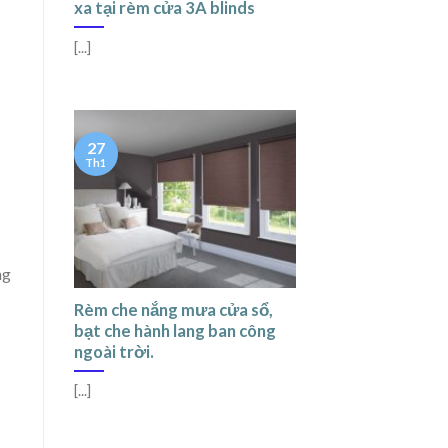
xa tại rèm cửa 3A blinds
[...]
27
Th1
ng
Rèm che nắng mưa cửa sổ,
bạt che hành lang ban công
ngoài trời.
[...]