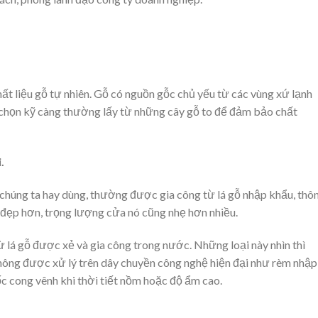
ất liệu gỗ tự nhiên. Gỗ có nguồn gỗc chủ yếu từ các vùng xứ lạnh
họn kỹ càng thường lấy từ những cây gỗ to để đảm bảo chất
.
 chúng ta hay dùng, thường được gia công từ lá gỗ nhập khẩu, thô
đẹp hơn, trọng lượng cửa nó cũng nhẹ hơn nhiều.
từ lá gỗ được xẻ và gia công trong nước. Những loại này nhìn thì
không được xử lý trên dây chuyền công nghệ hiện đại như rèm nhập
c cong vênh khi thời tiết nồm hoặc độ ẩm cao.