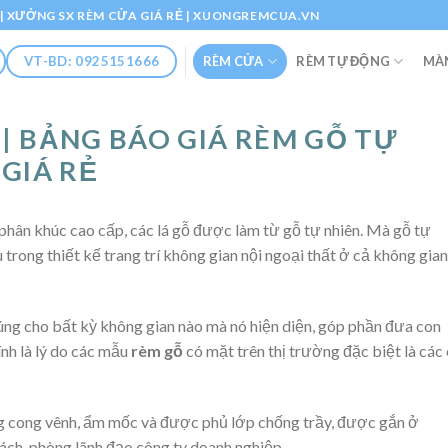
Ổ | XƯỞNG SX RÈM CỬA GIÁ RẺ | XUONGREMCUA.VN
RÈM CỬA
RÈM TỰ ĐỘNG
MÀ
VT-BD: 0925151666
 | BẢNG BÁO GIÁ RÈM GỖ TỰ
 GIÁ RẺ
hân khúc cao cấp, các lá gỗ được làm từ gỗ tự nhiên. Mà gỗ tự
u trong thiết kế trang trí không gian nội ngoại thất ở cả không gian
úng cho bất kỳ không gian nào mà nó hiện diện, góp phần đưa con
ính là lý do các mẫu
rèm gỗ
có mặt trên thị trường đặc biệt là các
g cong vênh, ẩm mốc và được phủ lớp chống trầy, được gắn ở
ách, phòng lãnh đạo công ty doanh nghiệp.