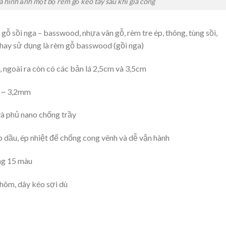
à hình ảnh một bộ rèm gỗ kéo tay sau khi gia công
ỗ sồi nga – basswood, nhựa vân gỗ, rèm tre ép, thông, tùng sồi,
ay sử dụng là rèm gỗ basswood (gồi nga)
 ngoài ra còn có các bản lá 2,5cm và 3,5cm
0 ~ 3,2mm
và phủ nano chống trầy
 dầu, ép nhiệt để chống cong vênh và dễ vận hành
ng 15 màu
hôm, dây kéo sợi dù