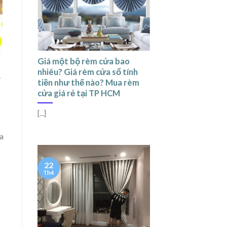
Giá một bộ rèm cửa bao
nhiêu? Giá rèm cửa sổ tính
i
tiền như thế nào? Mua rèm
cửa giá rẻ tại TP HCM
[...]
ua
22
Th4