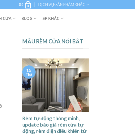
0
₫
DỊCH VỤ-SẢN PHẨM KHÁC
0
N CỬA
BLOG
SP KHÁC
MẪU RÈM CỬA NỔI BẬT
15
Th8
 ô
Rèm tự động thông minh,
update báo giá rèm cửa tự
động, rèm điện điều khiển từ