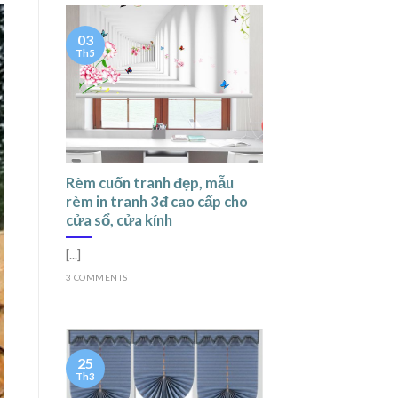
03
Th5
Rèm cuốn tranh đẹp, mẫu
rèm in tranh 3đ cao cấp cho
cửa sổ, cửa kính
[...]
3 COMMENTS
25
Th3