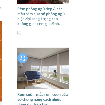
n
Rèm phòng ngủ đẹp & các
.
mẫu rèm cửa sổ phòng ngủ
hiện đại sang trọng cho
không gian rèm gia đình.
[...]
10
Th4
Rèm cuốn, mẫu rèm cuốn cửa
sổ chống nắng cách nhiệt
dùng dây kéo tay