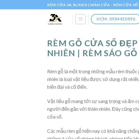
Skip
RÈM CỬA 3A BLINDS | MÀN CỬA - RÈM CỬA S
to
content
HCM: 0984420896
RÈM GỖ CỬA SỔ ĐẸP
NHIÊN | RÈM SÁO GỖ
Rèm gỗ là một trong những mẫu rèm thuộc p
nhiên là loại vật liệu được sử dụng rất nhiề
hiện đại và cổ điển.
Vật liệu gỗ mang tới sự sang trọng và ấm c
người đến gần với thiên nhiên. Đây cũng ch
cửa sổ.
Các mẫu rèm gỗ hiện nay có khả năng chốn
những ô cửa sổ phòng khách, phòng tiếp kh