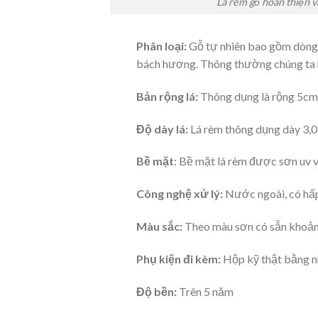
Lá rèm gỗ hoàn thiện v
Phân loại:
Gỗ tự nhiên bao gồm dòng g
bách hương. Thông thường chúng ta h
Bản rộng lá:
Thông dụng là rộng 5cm,
Độ dày lá:
Lá rèm thông dụng dày 3,
Bề mặt
: Bề mặt lá rèm được sơn uv 
Công nghệ xử lý:
Nước ngoài, có hấp
Màu sắc:
Theo màu sơn có sẵn khoả
Phụ kiện đi kèm:
Hộp kỹ thật bằng n
Độ bền:
Trên 5 năm