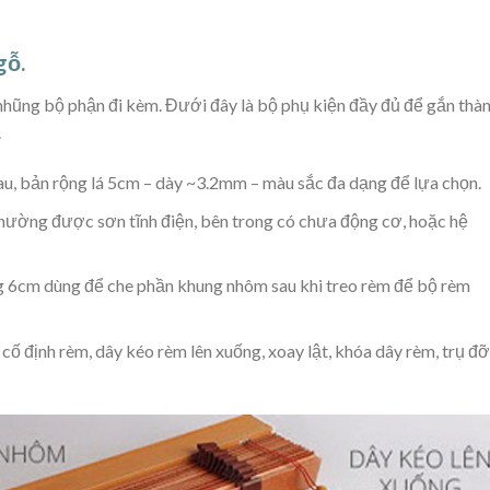
gỗ.
nhũng bộ phận đi kèm. Đưới đây là bộ phụ kiện đầy đủ để gắn thà
.
au, bản rộng lá 5cm – dày ~3.2mm – màu sắc đa dạng để lựa chọn.
hường được sơn tĩnh điện, bên trong có chưa động cơ, hoặc hệ
g 6cm dùng để che phần khung nhôm sau khi treo rèm để bộ rèm
cố định rèm, dây kéo rèm lên xuống, xoay lật, khóa dây rèm, trụ đỡ