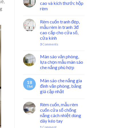
kế,
cao và kích thước hộp
ng
rèm
Rèm cuốn tranh đẹp,
mẫu rèm in tranh 3đ
cao cấp cho cửa sổ,
cửa kính
3
Comments
Màn sáo văn phòng,
lựa chọn mẫu màn sáo
che nắng phù hợp
Màn sáo che nắng gia
18
đình văn phòng, bảng
Th4
giá cập nhật
Rèm cuốn, mẫu rèm
cuốn cửa sổ chống
nắng cách nhiệt dùng
dây kéo tay
1
Comment