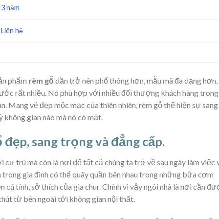
3 năm
Liên hệ
sản phẩm
rèm gỗ
dần trở nên phổ thông hơn, mẫu mã đa dạng hơn,
rước rất nhiều. Nó phù hợp với nhiều đối thượng khách hàng trong
bạn. Mang vẻ đẹp mộc mạc của thiên nhiên, rèm gỗ thể hiện sự sang
ỳ không gian nào mà nó có mặt.
 đẹp, sang trọng và đẳng cấp.
i cư trú mà còn là nơi để tất cả chúng ta trở về sau ngày làm việc 
ên trong gia đình có thể quây quần bên nhau trong những bữa cơm
n cá tính, sở thích của gia chur. Chính vì vậy ngôi nhà là nơi cần đ
hút từ bên ngoài tới không gian nội thất.