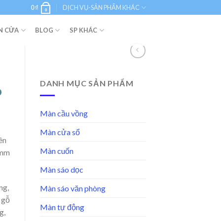
0
₫
DỊCH VỤ-SẢN PHẨM KHÁC
0
N CỬA
BLOG
SP KHÁC
DANH MỤC SẢN PHẨM
o
Màn cầu vồng
Màn cửa sổ
ên
Màn cuốn
2mm
Màn sáo dọc
ng,
Màn sáo văn phòng
 gỗ
Màn tự động
g,