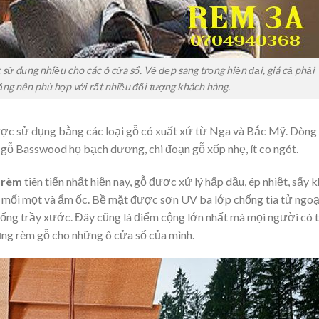
sử dụng nhiều cho các ô cửa sổ. Vẻ đẹp sang trọng hiện đại, giá cả phải
ăng nên phù hợp với rất nhiều đối tượng khách hàng.
c sử dụng bằng các loại gỗ có xuất xứ từ Nga và Bắc Mỹ. Dòng
gỗ Basswood họ bạch dương, chi đoạn gỗ xốp nhẹ, ít co ngót.
 rèm
tiên tiến nhất hiện nay, gỗ được xử lý hấp dầu, ép nhiệt, sấy 
, mối mọt và ẩm ốc. Bề mặt được sơn UV ba lớp chống tia tử ngoạ
ng trầy xước. Đây cũng là điểm cộng lớn nhất mà mọi người có 
ụng rèm gỗ cho những ô cửa sổ của mình.