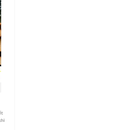
ết
khi