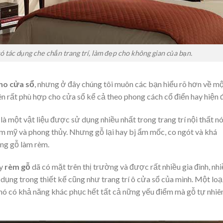
ó tác dụng che chắn trang trí, làm đẹp cho không gian của bạn.
ho cửa sổ
, nhưng ở đây chúng tôi muôn các bạn hiểu rõ hơn về m
ên rất phù hợp cho cửa sổ kể cả theo phong cách cổ điển hay hiện đ
à một vật liệu được sử dụng nhiều nhất trong trang trí nội thất n
m mỹ và phong thủy. Nhưng gỗ lại hay bj ẩm mốc, co ngót và khá
ng gỗ làm rèm.
ây
rèm gỗ
dã có mặt trên thị trường và được rất nhiều gia đình, nh
 dụng trong thiết kế cũng như trang trí ô cửa sổ của mình. Một loạ
 nó có khả năng khác phục hết tất cả nững yếu điểm mà gỗ tự nhiê