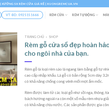
Ổ | XƯỞNG SX RÈM CỬA GIÁ RẺ | XUONGREMCUA.VN
RÈM CỬA
RÈM TỰ ĐỘNG
MÀ
VT-BD: 0925151666
TRANG CHỦ
»
SHOP
Rèm gỗ cửa sổ đẹp hoàn hả
cho ngôi nhà của bạn.
Rèm gỗ là loại rèm sáo lá ngang làm bằng gỗ tự nhi
cao cấp nhập khẩu. Lá gỗ có bản rộng 5cm dày 3.
có khả năng chống cong vênh mối mọt ẩm mốc.
Rèm được làm từ các loại gỗ như sồi nga, thông, tù
bách hương ngoài ra còn một số mẫu rèm nhựa giả
có khả năng chịu nước. Các sản phẩn được gia côn