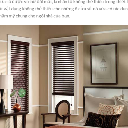
ửa sổ được ví như đôi mắt, là nhân tố không thể thiếu trong thiết 
ột vật dụng không thẻ thiếu cho những ô cửa sổ, nó vừa có tác dụ
 thẩm mỹ chung cho ngôi nhà của bạn.