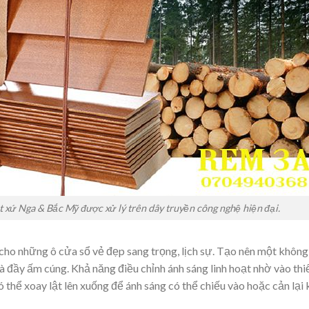
 xứ Nga & Bắc Mỹ được xử lý trên dây truyền công nghệ hiện đại.
cho những ô cửa sổ vẻ đẹp sang trọng, lịch sự. Tạo nên một không
à đầy ấm cúng. Khả năng điều chỉnh ánh sáng linh hoạt nhờ vào thi
có thể xoay lật lên xuống để ánh sáng có thể chiếu vào hoặc cản lại 