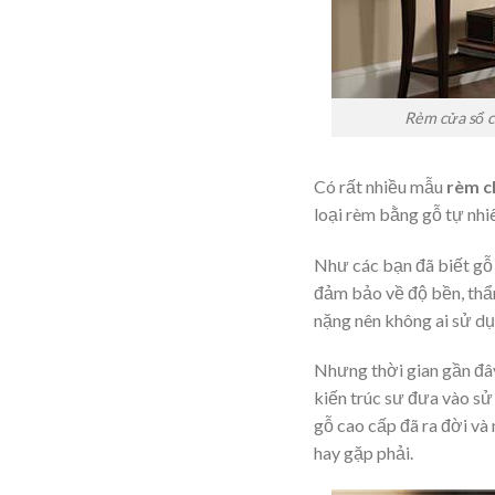
Rèm cửa sổ c
Có rất nhiều mẫu
rèm c
loại rèm bằng gỗ tự nhi
Như các bạn đã biết gỗ l
đảm bảo về độ bền, thẩ
nặng nên không ai sử dụ
Nhưng thời gian gần đ
kiến trúc sư đưa vào sử
gỗ cao cấp đã ra đời và
hay gặp phải.