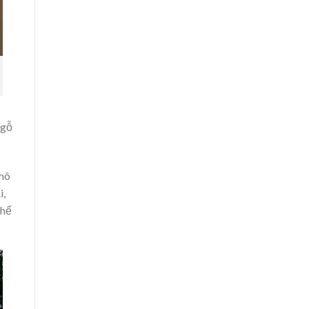
 gỗ
khô
i,
thể