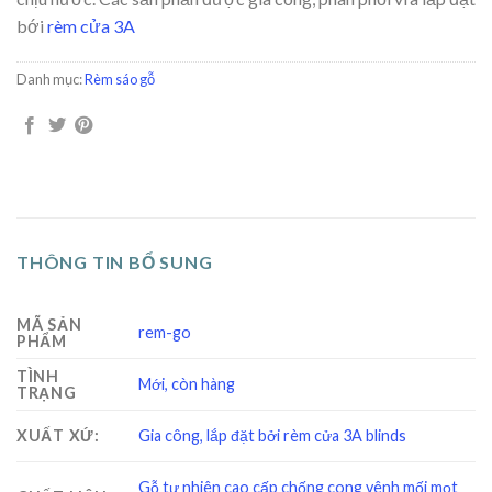
bới
rèm cửa 3A
Danh mục:
Rèm sáo gỗ
THÔNG TIN BỔ SUNG
MÃ SẢN
rem-go
PHẨM
TÌNH
Mới, còn hàng
TRẠNG
XUẤT XỨ:
Gia công, lắp đặt bởi rèm cửa 3A blinds
Gỗ tự nhiên cao cấp chống cong vênh mối mọt