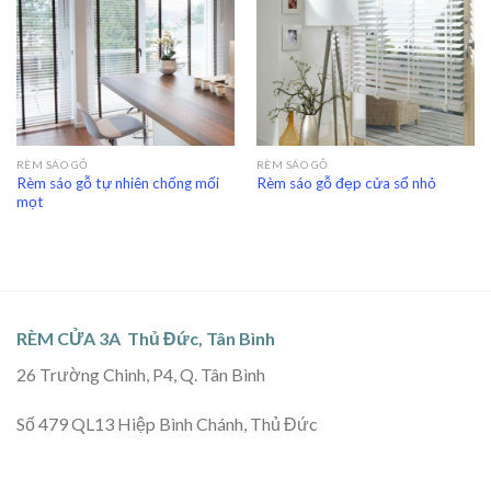
RÈM SÁO GỖ
RÈM SÁO GỖ
Rèm sáo gỗ tự nhiên chống mối
Rèm sáo gỗ đẹp cửa sổ nhỏ
mọt
RÈM CỬA 3A Thủ Đức, Tân Bình
26 Trường Chinh, P4, Q. Tân Bình
Số 479 QL13 Hiệp Bình Chánh, Thủ Đức