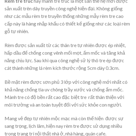
Rèm tre trúc
hay mành tre trúc là một sản thế hệ mới dược
sản xuất trên dây truyền công nghệ hiện đại. Không giống
như các mẫu rèm tre truyền thống những mẫy rèm tre cao
cấp này là hàng nhập khẩu có thiết kế giống như các loại rèm
gỗ tự nhiên.
Rèm được sản xuất từ các thân tre tự nhiên được ép nhiệt,
hấp dầu để chống cong vênh mối mọt, ẩm mốc và tăng khả
năng chịu lực. Sau khi qua công nghệ sử lý thô tre ép được
cát thành những lá rèm kích thước rộng 5cm dày 0.3cm.
Bề mặt rèm được sơn phủ 3 lớp với công nghệ mới nhất có
khả năng chống tia uv chông trầy xước và chống ẩm mốc.
Mành tre có độ bền rất cao đặc biệt tre rất thân thiện với
môi trường và an toàn tuyệt đối với sức khỏe con người.
Mang vẻ đẹp tự nhiên mộc mạc mà còn thể hiện được sự
sang trọng, lịch lãm, hiện nay rèm tre được sử dụng nhiều
trong trang trí nội thất nhà ở, nhà hàng, quán cafe.