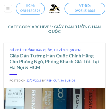
Skip
HCM:
VT-BD:
to
0984420896
0925151666
content
CATEGORY ARCHIVES:
GIẤY DÁN TƯỜNG HÀN
QUỐC
GIẤY DÁN TƯỜNG HÀN QUỐC
,
TƯ VẤN CHỌN RÈM
Giấy Dán Tường Hàn Quốc Chính Hãng
Cho Phòng Ngủ, Phòng Khách Giá Tốt Tại
Hà Nội & HCM
POSTED ON
22/09/2019
BY
RÈM CỬA 3A BLINDS