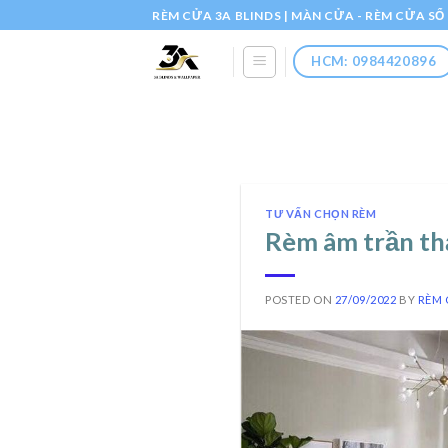
Skip
RÈM CỬA 3A BLINDS | MÀN CỬA - RÈM CỬA S
to
content
HCM: 0984420896
TƯ VẤN CHỌN RÈM
Rèm âm trần th
POSTED ON
27/09/2022
BY
RÈM 