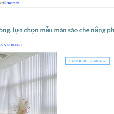
ged
Rèm tranh
òng, lựa chọn mẫu màn sáo che nắng p
CỬA 3A BLINDS
CONTINUE READING
→