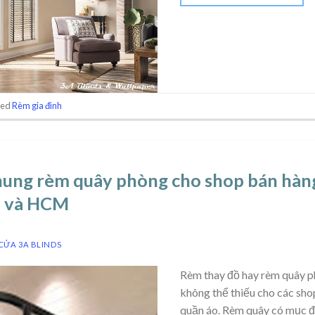
ged
Rèm gia đình
hung rèm quây phòng cho shop bán hàng
ội và HCM
CỬA 3A BLINDS
Rèm thay đồ hay rèm quây p
không thể thiếu cho các sho
quần áo. Rèm quây có mục đí