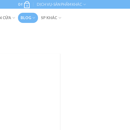
0
₫
DỊCH VỤ-SẢN PHẨM KHÁC
0
N CỬA
BLOG
SP KHÁC