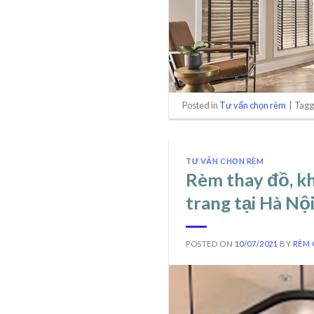
Posted in
Tư vấn chọn rèm
|
Tag
TƯ VẤN CHỌN RÈM
Rèm thay đồ, k
trang tại Hà N
POSTED ON
10/07/2021
BY
RÈM 