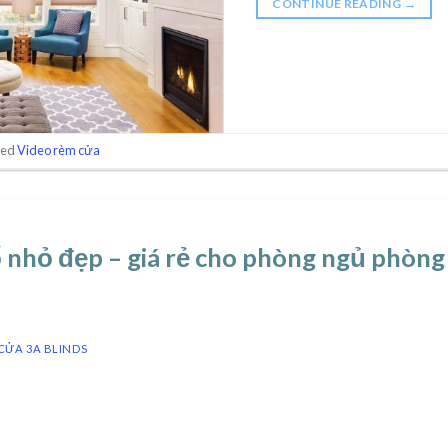
CONTINUE READING
→
ged
Video rèm cửa
nhỏ đẹp – giá rẻ cho phòng ngủ phòng 
CỬA 3A BLINDS