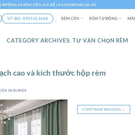
Ổ | XƯỞNG SX RÈM CỬA GIÁ RẺ | XUONGREMCUA.VN
RÈM CỬA
RÈM TỰ ĐỘNG
MÀ
VT-BD: 0925151666
CATEGORY ARCHIVES:
TƯ VẤN CHỌN RÈM
ạch cao và kích thước hộp rèm
CỬA 3A BLINDS
CONTINUE READING
→