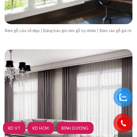
Rèm gỗ cửa sổ đẹp | Bảng báo giá rèm gỗ tự nhiên | Rèm sáo gỗ giá rẻ
KD VT
KD HCM
BÌNH DƯƠNG