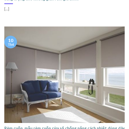
[...]
10
Th4
Rèm cuốn, mẫu rèm cuốn cửa sổ chống nắng cách nhiệt dùng dây