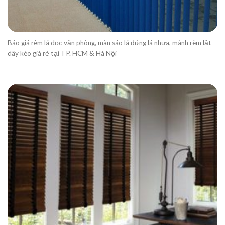
Báo giá rèm lá dọc văn phòng, màn sáo lá đứng lá nhựa, mành rèm lật
dây kéo giá rẻ tại TP. HCM & Hà Nội