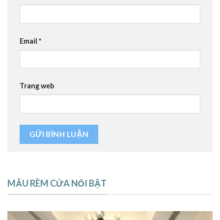
Email
*
Trang web
MẪU RÈM CỬA NỔI BẬT