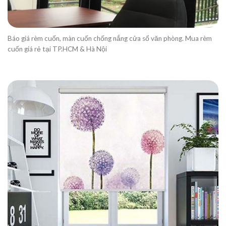
Báo giá rèm cuốn, màn cuốn chống nắng cửa sổ văn phòng. Mua rèm
cuốn giá rẻ tại TP.HCM & Hà Nội