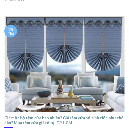
3 COMMENTS
25
Th3
Giá một bộ rèm cửa bao nhiêu? Giá rèm cửa sổ tính tiền như thế
nào? Mua rèm cửa giá rẻ tại TP HCM