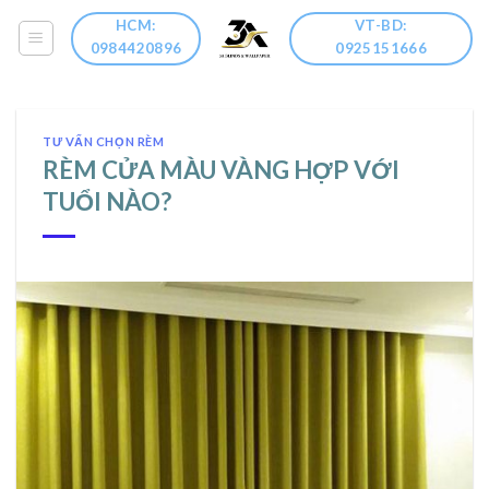
Skip
HCM:
VT-BD:
to
0984420896
0925151666
content
TƯ VẤN CHỌN RÈM
RÈM CỬA MÀU VÀNG HỢP VỚI
TUỔI NÀO?