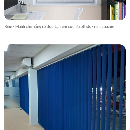
Rèm - Mành che nắng rẻ đẹp tại rèm cửa 3a blinds - rem cua.me