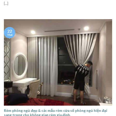
[...]
22
Th4
Rèm phòng ngủ đẹp & các mẫu rèm cửa sổ phòng ngủ hiện đại
sang trọng cho không gian rèm gia đình.