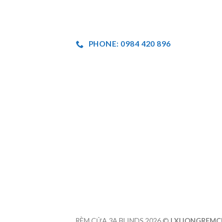
PHONE: 0984 420 896
RÈM CỬA 3A BLINDS 2026 ©
| XUONGREMC