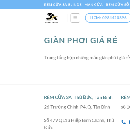
Skip
RÈM CỬA 3A BLINDS | MÀN CỬA - RÈM CỬA S
to
content
HCM: 0984420896
GIÀN PHƠI GIÁ RẺ
Trang tổng hợp những mẫu giàn phơi giá rẻ
RÈM CỬA 3A Thủ Đức, Tân Bình
RÈM
26 Trường Chinh, P4, Q. Tân Bình
số 1
Số 479 QL13 Hiệp Bình Chánh, Thủ
Đức