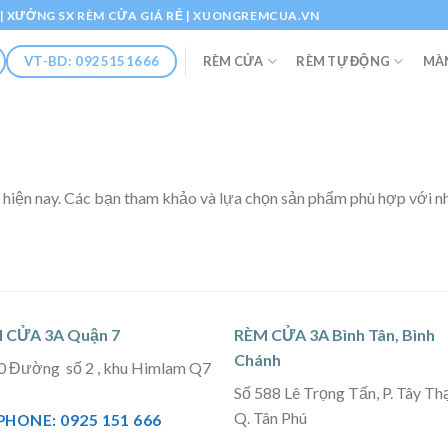
Ổ | XƯỞNG SX RÈM CỬA GIÁ RẺ | XUONGREMCUA.VN
RÈM CỬA
RÈM TỰ ĐỘNG
MÀ
VT-BD: 0925151666
 hiện nay. Các bạn tham khảo và lựa chọn sản phẩm phù hợp với n
 CỬA 3A Quận 7
RÈM CỬA 3A Bình Tân, Bình
Chánh
0 Đường số 2 , khu Himlam Q7
Số 588 Lê Trọng Tấn, P. Tây Th
Q. Tân Phú
PHONE: 0925 151 666