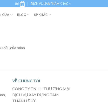
0
₫
DỊCH VỤ-SẢN PHẨM KHÁC
0
N CỬA
BLOG
SP KHÁC
hu cầu của mình
VỀ CHÚNG TÔI
CÔNG TY TNHH THƯƠNG MẠI
ạnh,
DỊCH VỤ XÂY DỰNG TÂM
THÀNH ĐỨC