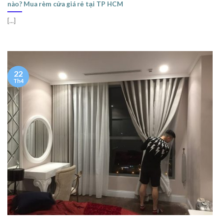
nào? Mua rèm cửa giá rẻ tại TP HCM
[...]
22
Th4