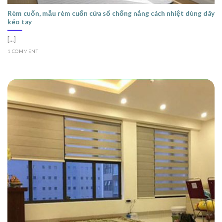
Rèm cuốn, mẫu rèm cuốn cửa sổ chống nắng cách nhiệt dùng dây
kéo tay
[...]
1 COMMENT