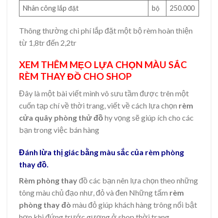
Nhân công lắp đặt
bộ
250.000
Thông thường chi phí lắp đặt một bộ rèm hoàn thiện
từ 1,8tr đến 2,2tr
XEM THÊM MẸO LỰA CHỌN MÀU SẮC
RÈM THAY ĐỒ CHO SHOP
Đây là một bài viết mình vô sưu tầm được trên một
cuốn tạp chí về thời trang, viết về cách lựa chọn
rèm
cửa quây phòng thử đồ
hy vọng sẽ giúp ích cho các
bạn trong việc bán hàng
Đánh lừa thị giác bằng màu sắc của rèm phòng
thay đồ.
Rèm phòng thay
đồ các bạn nên lựa chọn theo những
tông màu chủ đạo như, đỏ và đen Những tấm
rèm
phòng thay đò
màu đỏ giúp khách hàng trông nổi bật
hơn khi đứng trước gương ở shop thời trang.