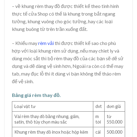
– về khung rèm thay đồ được thiết kế theo tình hình
thực tế cửa Shop có thể là khung trong bắt ngang
tường, khung vuông cho góc tường, hay các loại
khung buông từ trên trần xuống đất.
– Khiểu may
rèm vải
thì được thiết kế sao cho phù
hợp với loại khung rèm sử dụng, nếu may chiet ly và
dùng móc sắt thì bộ rèm thay đồ của các bạn sẽ dẽ sử
dụng và dẽ dàng vệ sinh hơn, Ngoài ra còn có thể may
tab, may đục lỗ thì ít dùng vì bạn không thể tháo rèm
để vệ sinh.
Bảng giá rèm thay đồ.
Loại vật tư
dvt
đơn giá
Vải rèm thay đồ bằng nhung, gấm,
m
từ
satin, thô tùy chọn màu sắc
tới
550.000
Khung rèm thay đồ inox hoặc hộp kẽm
cái
500.000