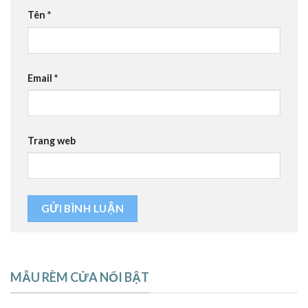
Tên
*
Email
*
Trang web
MẪU RÈM CỬA NỔI BẬT