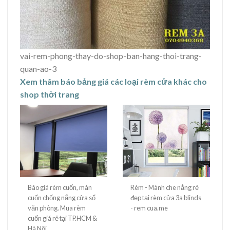
vai-rem-phong-thay-do-shop-ban-hang-thoi-trang-
quan-ao-3
Xem thâm báo bảng giá các loại rèm cửa khác cho
shop thời trang
Báo giá rèm cuốn, màn
Rèm - Mành che nắng rẻ
cuốn chống nắng cửa sổ
đẹp tại rèm cửa 3a blinds
văn phòng. Mua rèm
- rem cua.me
cuốn giá rẻ tại TP.HCM &
Hà Nội