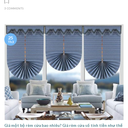
[...]
3 COMMENTS
25
Th3
Giá một bộ rèm cửa bao nhiêu? Giá rèm cửa sổ tính tiền như thế