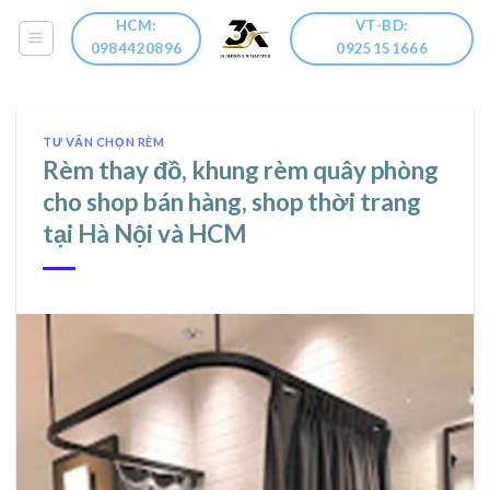
Skip
HCM:
VT-BD:
to
0984420896
0925151666
content
TƯ VẤN CHỌN RÈM
Rèm thay đồ, khung rèm quây phòng
cho shop bán hàng, shop thời trang
tại Hà Nội và HCM