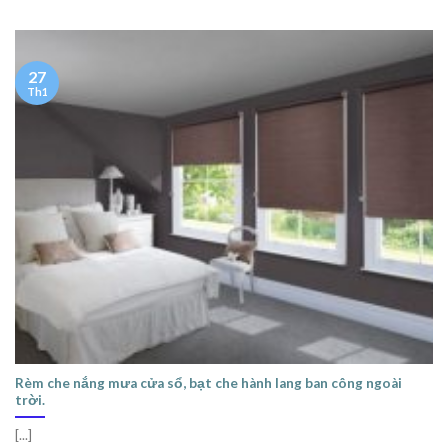
27
Th1
Rèm che nắng mưa cửa sổ, bạt che hành lang ban công ngoài
trời.
[...]