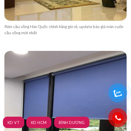
Rèm cầu vồng Hàn Quốc chính hãng giá rẻ, update báo giá màn cuốn
cầu vồng mới nhất
KD VT
KD HCM
BÌNH DƯƠNG