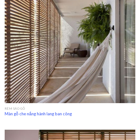
RÈM SÁO GỖ
Màn gỗ che nắng hành lang ban công