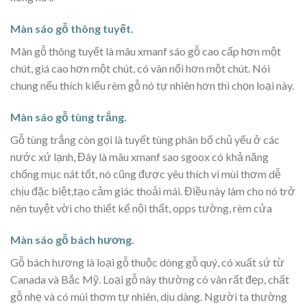
Màn sáo gỗ thông tuyết.
Màn gỗ thông tuyết là mâu xmanf sáo gỗ cao cấp hơn một
chút, giá cao hơn một chút, có vân nổi hơn một chút. Nói
chung nếu thích kiểu rèm gỗ nó tự nhiên hơn thì chọn loại này.
Màn sáo gỗ tùng trắng.
Gỗ tùng trắng còn gọi là tuyết tùng phân bố chủ yếu ở các
nước xứ lạnh, Đây là mâu xmanf sao sgoox có khả năng
chống mục nát tốt, nó cũng được yêu thích vì mùi thơm dễ
chịu đặc biệt,tạo cảm giác thoải mái. Điều này làm cho nó trở
nên tuyệt vời cho thiết kế nội thất, opps tường, rèm cửa
Màn sáo gỗ bách hương.
Gỗ bách hương là loại gỗ thuộc dòng gỗ quý, có xuất sứ từ
Canada và Bắc Mỹ. Loại gỗ này thường có vân rất đẹp, chất
gỗ nhẹ và có mùi thơm tự nhiên, dịu dàng. Người ta thường