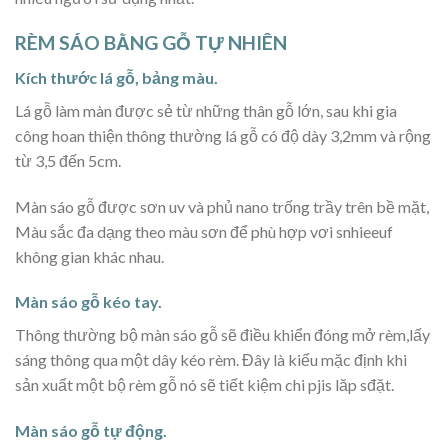
RÈM SÁO BẰNG GỖ TỰ NHIÊN
Kích thước lá gỗ, bảng màu.
Lá gỗ làm màn được sẻ từ những thân gỗ lớn, sau khi gia
công hoan thiện thông thường lá gỗ có độ dày 3,2mm và rộng
từ 3,5 đến 5cm.
Màn sáo gỗ được sơn uv và phủ nano trống trầy trên bề mặt,
Màu sắc đa dạng theo màu sơn để phù hợp vơi snhieeuf
không gian khác nhau.
Màn sáo gỗ kéo tay.
Thông thường bộ màn sáo gỗ sẽ điều khiển đóng mở rèm,lấy
sáng thông qua một dây kéo rèm. Đây là kiểu mặc định khi
sản xuất một bộ rèm gỗ nó sẽ tiết kiệm chi pjis lăp sđặt.
Màn sáo gỗ tự động.