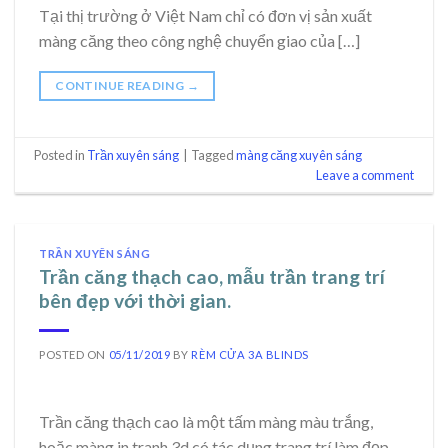
Tại thị trường ở Việt Nam chỉ có đơn vị sản xuất
màng căng theo công nghệ chuyển giao của […]
CONTINUE READING
→
Posted in
Trần xuyên sáng
|
Tagged
màng căng xuyên sáng
Leave a comment
TRẦN XUYÊN SÁNG
Trần căng thạch cao, mẫu trần trang trí
bên đẹp với thời gian.
POSTED ON
05/11/2019
BY
RÈM CỬA 3A BLINDS
Trần căng thạch cao là một tấm màng màu trắng,
hoặc màng in tranh 3d có tác dụng trang trí làm đẹp