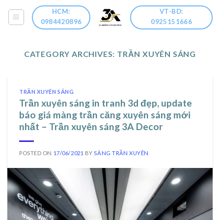
Skip
HCM:
VT-BD:
to
0984420896
0925151666
content
CATEGORY ARCHIVES:
TRẦN XUYÊN SÁNG
TRẦN XUYÊN SÁNG
Trần xuyên sáng in tranh 3d đẹp, update
báo giá màng trần căng xuyên sáng mới
nhất – Trần xuyên sáng 3A Decor
POSTED ON
17/06/2021
BY
SÁNG TRẦN XUYÊN