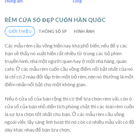
chống ẩm
công
RÈM CỬA SỔ ĐẸP CUỐN HÀN QUỐC
GIỚI THIỆU
THÔNG SỐ SP
HÌNH ẢNH
Các mẫu rèm cầu vồng hiện nay khá phổ biến, nếu để ý các
bạn sẽ thấy nó xuất hiện rất nhiều từ trong các bộ phim
truyền hình, nhà một người quen hay ở một nhà hàng, quán
cafe. Ở các mẫu rèm cuốn cầu vồng điểm nổi bật nhất của nó
là chỉ có 2 màu đối lập trên một bộ rèm, nên nó thường là một
điểm nhấn nổi bật cho một không gian.
Nếu ô cửa sổ của bạn rộng thì có thể lựa chọn rèm vải, còn ô
cửa sổ của bạn nhỏ diện tích phòng chật thì các loại rèm cuốn
là sự lựa chọn tốt nhất cho bạn. Ở các mẫu rèm cầu vồng
ngoài việc lấy sáng linh hoạt thì nó còn có nhiều mẫu vải có độ
dày khác nhau để bạn lựa chọn.