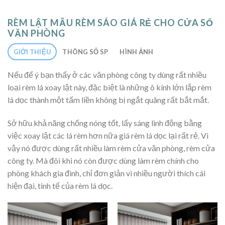
RÈM LẬT MẪU RÈM SÁO GIÁ RẺ CHO CỬA SỔ
VĂN PHÒNG
GIỚI THIỆU
THÔNG SỐ SP
HÌNH ẢNH
Nếu để ý bạn thấy ở các văn phòng công ty dùng rất nhiều
loại rèm lá xoay lật này, đặc biệt là những ô kính lớn lắp rèm
lá dọc thành một tấm liền không bị ngắt quãng rất bắt mắt.
Sở hữu khả năng chống nóng tốt, lấy sáng linh động bằng
việc xoay lật các lá rèm hơn nữa giá rèm lá dọc lại rất rẻ. Vì
vậy nó được dùng rất nhiều làm rèm cửa văn phòng, rèm cửa
công ty. Mà đôi khi nó còn được dùng làm rèm chính cho
phòng khách gia đình, chỉ đơn giản vì nhiều người thích cái
hiện đại, tinh tế của rèm lá dọc.