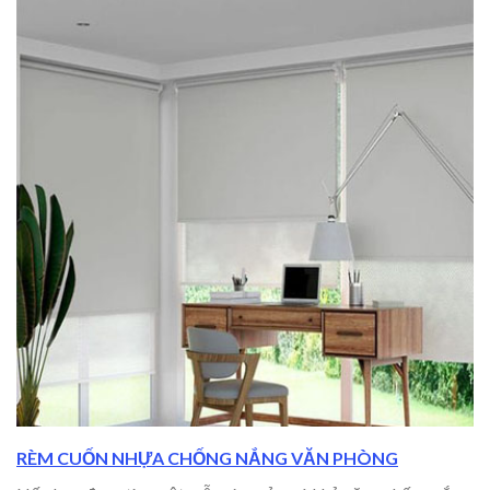
RÈM CUỐN NHỰA CHỐNG NẮNG VĂN PHÒNG