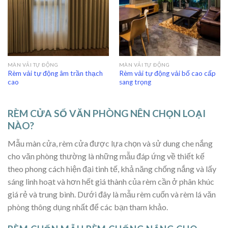
MÀN VẢI TỰ ĐỘNG
MÀN VẢI TỰ ĐỘNG
Rèm vải tự động âm trần thạch
Rèm vải tự động vải bố cao cấp
cao
sang trọng
RÈM CỬA SỔ VĂN PHÒNG NÊN CHỌN LOẠI
NÀO?
Mẫu màn cửa, rèm cửa được lựa chọn và sử dung che nắng
cho văn phòng thường là những mẫu đáp ứng về thiết kế
theo phong cách hiện đại tinh tế, khả năng chống nắng và lấy
sáng linh hoạt và hơn hết giá thành của rèm cần ở phân khúc
giá rẻ và trung bình. Dưới đây là mẫu rèm cuốn và rèm lá văn
phòng thông dụng nhất để các bạn tham khảo.