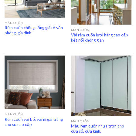
MÀN CUỐN
Rèm cuốn chống nắng giá rẻ văn
MÀN CUỐN
phòng, gia đình
Vải rèm cuốn lưới hàng cao cấp
kết nối không gian
MÀN CUỐN
Rèm cuốn vải bố, vải nỉ gai tráng
MÀN CUỐN
cao su cao cấp
Mẫu rèm cuốn nhựa trơn cho
cửa sổ, cửa kính.