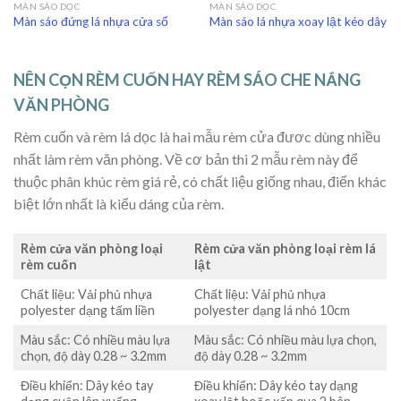
MÀN SÁO DỌC
MÀN SÁO DỌC
Màn sáo đứng lá nhựa cửa sổ
Màn sáo lá nhựa xoay lật kéo dây
NÊN CỌN RÈM CUỐN HAY RÈM SÁO CHE NẮNG
VĂN PHÒNG
Rèm cuốn và rèm lá dọc là hai mẫu rèm cửa đươc dùng nhiều
nhất làm rèm văn phòng. Về cơ bản thì 2 mẫu rèm này để
thuộc phân khúc rèm giá rẻ, có chất liệu giống nhau, điển khác
biệt lớn nhất là kiểu dáng của rèm.
Rèm cửa văn phòng loại
Rèm cửa văn phòng loại rèm lá
rèm cuốn
lật
Chất liệu: Vải phủ nhựa
Chất liệu: Vải phủ nhựa
polyester dạng tấm liền
polyester dạng lá nhỏ 10cm
Màu sắc: Có nhiều màu lựa
Màu sắc: Có nhiều màu lựa chọn,
chọn, độ dày 0.28 ~ 3.2mm
độ dày 0.28 ~ 3.2mm
Điều khiển: Dây kéo tay
Điều khiển: Dây kéo tay dạng