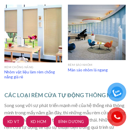
RÈM SÁO NHÔM
RÈM CHỐNG NẮNG
Màn sáo nhôm lá ngang
Nhôm vật liệu làm rèm chống
nắng giá rẻ
CÁC LOẠI RÈM CỬA TỰ ĐỘNG THÔNG MINH
Song song với sự phát triển mạnh mẽ của hệ thống nhà thông
minh trong mấy năm gần đây, thì những mẫu rèm cửa tự động
mà một phần không thể thiếu trong hệ sinh thái. Những mẫu
KD VT
KD HCM
BÌNH DƯƠNG
rèm cửa tự động sẽ tạo sự thuận tiện trong quá trình sử