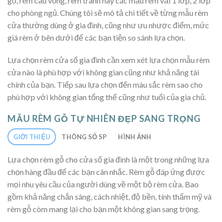
gỗ, rèm cầu vồng, rèm tranh hay các mẫu rèm vải 1 lớp, 2 lớp
cho phòng ngủ. Chúng tôi sẽ mô tả chi tiết về từng mẫu rèm
cửa thường dùng ở gia đình, cũng như ưu nhược điểm, mức
giá rèm ở bên dưới để các bạn tiện so sánh lựa chọn.
Lựa chọn rèm cửa sổ gia đình cần xem xét lựa chọn mẫu rèm
cửa nào là phù hợp với không gian cũng như khả năng tài
chính của bạn. Tiếp sau lựa chọn đến màu sắc rèm sao cho
phù hợp với không gian tổng thể cũng như tuổi của gia chủ.
MẪU RÈM GỖ TỰ NHIÊN ĐẸP SANG TRỌNG
GIỚI THIỆU
THÔNG SỐ SP
HÌNH ẢNH
Lựa chọn rèm gỗ cho cửa sổ gia đình là một trong những lựa
chọn hàng đầu để các bạn cân nhắc. Rèm gỗ đáp ứng được
mọi nhu yêu cầu của người dùng về một bộ rèm cửa. Bao
gồm khả năng chắn sáng, cách nhiệt, độ bền, tính thẩm mỹ và
rèm gỗ còm mang lại cho bạn một không gian sang trọng.