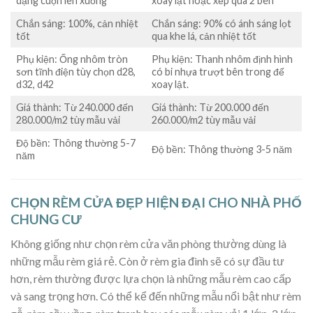
dạng cuộn lên xuống
xoay lật hoặc xếp qua 2 bên
Chắn sáng: 100%, cản nhiệt
Chắn sáng: 90% có ánh sáng lọt
tốt
qua khe lá, cản nhiệt tốt
Phụ kiện: Ống nhôm tròn
Phụ kiện: Thanh nhôm định hình
sơn tĩnh điện tùy chọn d28,
có bi nhựa trượt bên trong để
d32, d42
xoay lật.
Giá thành: Từ 240.000 đến
Giá thành: Từ 200.000 đến
280.000/m2 tùy mẫu vải
260.000/m2 tùy mẫu vải
Độ bền: Thông thường 5-7
Độ bền: Thông thường 3-5 năm
năm
CHỌN RÈM CỬA ĐẸP HIỆN ĐẠI CHO NHÀ PHỐ
CHUNG CƯ
Không giống như chọn rèm cửa văn phòng thường dùng là
những mẫu rèm giá rẻ. Còn ở rèm gia đình sẽ có sự đầu tư
hơn, rèm thường được lựa chọn là những mẫu rèm cao cấp
và sang trọng hơn. Có thể kể đến những mẫu nổi bật như rèm