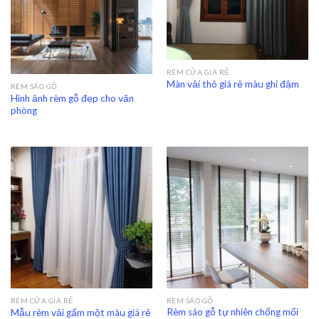
RÈM CỬA GIÁ RẺ
Màn vải thô giá rẻ màu ghi đậm
RÈM SÁO GỖ
Hình ảnh rèm gỗ đẹp cho văn
phòng
RÈM CỬA GIÁ RẺ
RÈM SÁO GỖ
Rèm sáo gỗ tự nhiên chống mối
Mẫu rèm vải gấm một màu giá rẻ