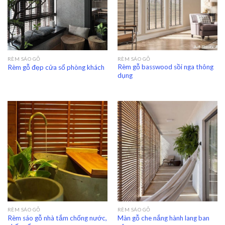
RÈM SÁO GỖ
RÈM SÁO GỖ
Rèm gỗ basswood sồi nga thông
Rèm gỗ đẹp cửa sổ phòng khách
dụng
RÈM SÁO GỖ
RÈM SÁO GỖ
Rèm sáo gỗ nhà tắm chống nước,
Màn gỗ che nắng hành lang ban