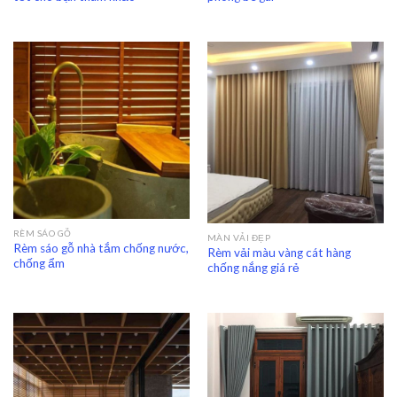
RÈM SÁO GỖ
MÀN VẢI ĐẸP
Rèm sáo gỗ nhà tắm chống nước,
Rèm vải màu vàng cát hàng
chống ẩm
chống nắng giá rẻ