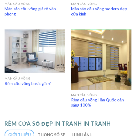
MÀN CẦU VỒNG
MÀN CẦU VỒNG
Màn sáo cầu vồng giá rẻ văn
Màn sáo cầu vồng modero đẹp
phòng
cửa kính
MÀN CẦU VỒNG
Rèm cầu vồng basic giá rẻ
MÀN CẦU VỒNG
Rèm cầu vồng Hàn Quốc cản
sáng 100%
RÈM CỬA SỔ ĐẸP IN TRANH IN TRANH
GIỚI THIỆU
THÔNG SỐ SP
HÌNH ẢNH