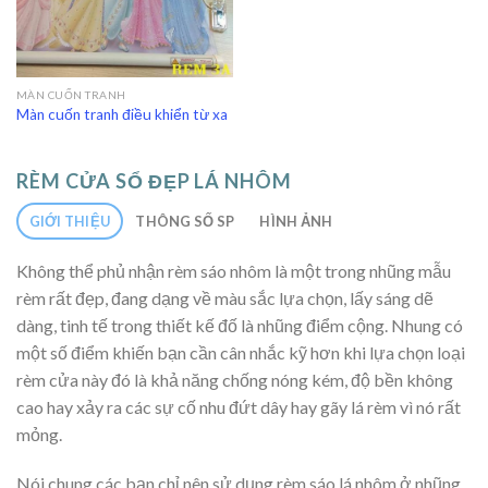
MÀN CUỐN TRANH
Màn cuốn tranh điều khiển từ xa
RÈM CỬA SỔ ĐẸP LÁ NHÔM
GIỚI THIỆU
THÔNG SỐ SP
HÌNH ẢNH
Không thể phủ nhận rèm sáo nhôm là một trong nhũng mẫu
rèm rất đẹp, đang dạng về màu sắc lựa chọn, lấy sáng dẽ
dàng, tinh tế trong thiết kế đố là nhũng điểm cộng. Nhung có
một số điểm khiến bạn cần cân nhắc kỹ hơn khi lựa chọn loại
rèm cửa này đó là khả năng chống nóng kém, độ bền không
cao hay xảy ra các sự cố nhu đứt dây hay gãy lá rèm vì nó rất
mỏng.
Nói chung các bạn chỉ nên sử dụng rèm sáo lá nhôm ở nhũng