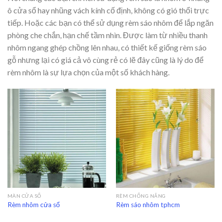
ô cửa sổ hay nhũng vách kính cố định, không có gió thổi trực
tiếp. Hoặc các bạn có thể sử dụng rèm sáo nhôm để lắp ngăn
phòng che chắn, hạn chế tầm nhìn. Được làm từ nhiều thanh
nhôm ngang ghép chồng lên nhau, có thiết kế giống rèm sáo
gỗ nhưng lại có giá cả vô cùng rẻ có lẽ đây cũng là lý do để
rèm nhôm là sự lựa chọn của một số khách hàng.
MÀN CỬA SỔ
RÈM CHỐNG NẮNG
Rèm nhôm cửa sổ
Rèm sáo nhôm tphcm