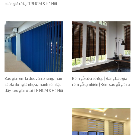
cuốn giá rẻ tại TP.HCM & Hà Nội
Báo giá rèm lá dọc văn phòng, màn
Rèm gỗ cửa sổ đẹp | Bảng báo giá
sáo lá đứng lá nhựa, mành rèm lật
rèm gỗ tự nhiên | Rèm sáo gỗ giá rẻ
dây kéo giá rẻ tại TP. HCM & Hà Nội