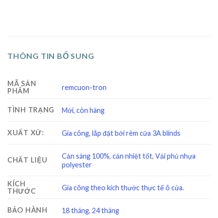
THÔNG TIN BỔ SUNG
MÃ SẢN
remcuon-tron
PHẨM
TÌNH TRẠNG
Mới, còn hàng
XUẤT XỨ:
Gia công, lắp đặt bởi rèm cửa 3A blinds
Cản sáng 100%, cản nhiệt tốt
,
Vải phủ nhựa
CHẤT LIỆU
polyester
KÍCH
Gia công theo kích thước thực tế ô cửa.
THƯỚC
BẢO HÀNH
18 tháng
,
24 tháng