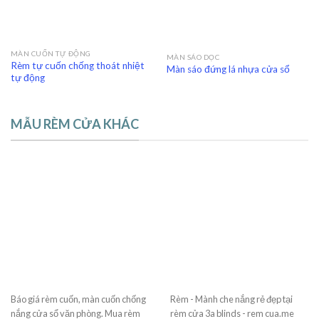
MÀN CUỐN TỰ ĐỘNG
MÀN SÁO DỌC
Rèm tự cuốn chống thoát nhiệt
Màn sáo đứng lá nhựa cửa sổ
tự động
MẪU RÈM CỬA KHÁC
Báo giá rèm cuốn, màn cuốn chống
Rèm - Mành che nắng rẻ đẹp tại
nắng cửa sổ văn phòng. Mua rèm
rèm cửa 3a blinds - rem cua.me