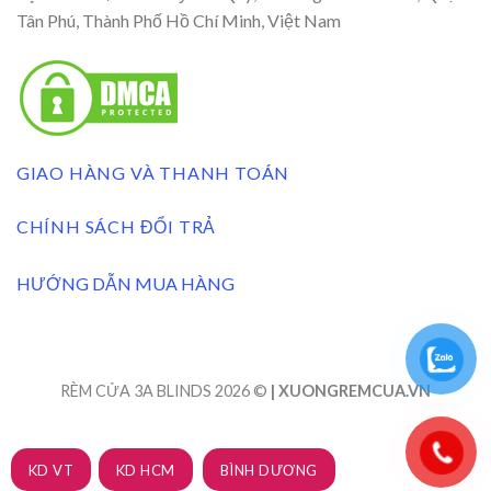
Tân Phú, Thành Phố Hồ Chí Minh, Việt Nam
GIAO HÀNG VÀ THANH TOÁN
CHÍNH SÁCH ĐỔI TRẢ
HƯỚNG DẪN MUA HÀNG
RÈM CỬA 3A BLINDS 2026 ©
| XUONGREMCUA.VN
KD VT
KD HCM
BÌNH DƯƠNG