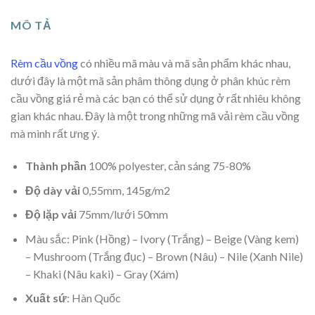
MÔ TẢ
Rèm cầu vồng
có nhiều mã màu và mã sản phẩm khác nhau,
dưới đây là một mã sản phâm thông dụng ở phân khúc rèm
cầu vồng giá rẻ mà các bạn có thể sử dụng ở rất nhiêu không
gian khác nhau. Đây là một trong những mã vải rèm cầu vồng
mà mình rất ưng ý.
Thành phần
100% polyester, cản sáng 75-80%
Độ dày vải
0,55mm, 145g/m2
Độ lặp vải
75mm/lưới 50mm
Màu sắc: Pink (Hồng) – Ivory (Trắng) – Beige (Vàng kem)
– Mushroom (Trắng đục) – Brown (Nâu) – Nile (Xanh Nile)
– Khaki (Nâu kaki) – Gray (Xám)
Xuất sứ
: Hàn Quốc