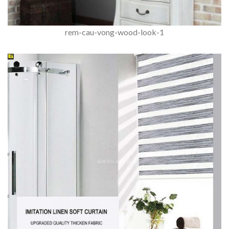
rem-cau-vong-wood-look-1