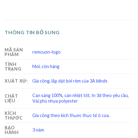
THÔNG TIN BỔ SUNG
MÃ SẢN
remcuon-logo
PHẨM
TÌNH
Mới, còn hàng
TRẠNG
XUẤT XỨ:
Gia công, lắp đặt bởi rèm cửa 3A blinds
Cản sáng 100%, cản nhiệt tốt
,
In 3d theo yêu cầu
,
CHẤT
LIỆU
Vải phủ nhựa polyester
KÍCH
Gia công theo kích thước thực tế ô cửa.
THƯỚC
BẢO
3 năm
HÀNH