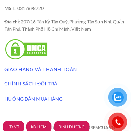
MST:
0317898720
Địa chỉ
: 207/16 Tân Kỳ Tân Quý, Phường Tân Sơn Nhì, Quận
Tân Phú, Thành Phố Hồ Chí Minh, Việt Nam
GIAO HÀNG VÀ THANH TOÁN
CHÍNH SÁCH ĐỔI TRẢ
HƯỚNG DẪN MUA HÀNG
KD VT
KD HCM
BÌNH DƯƠNG
RÈM CỬA 3A BLINDS 2026 ©
| XUONGREMCUA.VN