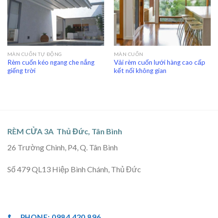
MÀN CUỐN TỰ ĐỘNG
MÀN CUỐN
Rèm cuốn kéo ngang che nắng
Vải rèm cuốn lưới hàng cao cấp
giếng trời
kết nối không gian
RÈM CỬA 3A Thủ Đức, Tân Bình
26 Trường Chinh, P4, Q. Tân Bình
Số 479 QL13 Hiệp Bình Chánh, Thủ Đức
PHONE: 0984 420 896