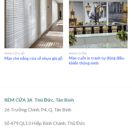
MÀN CỬA SỔ
MÀN CUỐN
Màn cuốn in tranh tự động điều
Màn che nắng cửa sổ nhựa giả gỗ
khiển thông minh
RÈM CỬA 3A Thủ Đức, Tân Bình
26 Trường Chinh, P4, Q. Tân Bình
Số 479 QL13 Hiệp Bình Chánh, Thủ Đức