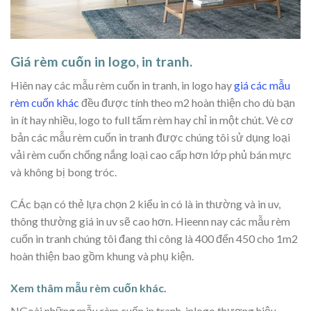
Giá rèm cuốn in logo, in tranh.
Hiên nay các mẫu rèm cuốn in tranh, in logo hay
giá các mẫu
rèm cuốn khác
đều được tính theo m2 hoàn thiện cho dù bạn
in ít hay nhiều, logo to full tấm rèm hay chỉ in một chút. Vè cơ
bản các mẫu rèm cuốn in tranh được chúng tôi sử dụng loại
vải rèm cuốn chống nắng loại cao cấp hơn lớp phủ bán mực
và không bị bong tróc.
CÁc bạn có thẻ lựa chọn 2 kiểu in có là in thường và in uv,
thông thường giá in uv sẽ cao hơn. Hieenn nay các mẫu rèm
cuốn in tranh chúng tôi đang thi công là 400 đến 450 cho 1m2
hoàn thiện bao gồm khung và phụ kiện.
Xem thâm mẫu rèm cuốn khác.
NGoài những mẫu rèm cuốn in tranh, inlogo thương hiệu