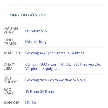
THÔNG TIN BỔ SUNG
MÃ SẢN
remcuon-logo
PHẨM
TÌNH
Mới, còn hàng
TRẠNG
XUẤT XỨ:
Gia công, lắp đặt bởi rèm cửa 3A blinds
Cản sáng 100%, cản nhiệt tốt
,
In 3d theo yêu cầu
,
CHẤT
LIỆU
Vải phủ nhựa polyester
KÍCH
Gia công theo kích thước thực tế ô cửa.
THƯỚC
BẢO
18 tháng
,
24 tháng
HÀNH
ĐƠN GIÁ
Liên hệ