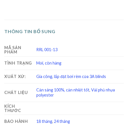
THÔNG TIN BỔ SUNG
MÃ SẢN
RRL 001-13
PHẨM
TÌNH TRẠNG
Mới, còn hàng
XUẤT XỨ:
Gia công, lắp đặt bởi rèm cửa 3A blinds
Cản sáng 100%, cản nhiệt tốt
,
Vải phủ nhựa
CHẤT LIỆU
polyester
KÍCH
THƯỚC
BẢO HÀNH
18 tháng
,
24 tháng