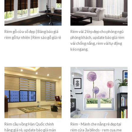
Rèm gỗ cửa sổ đẹp | Bảng báo giá
Rèm vải 2 lớp đẹp cho phòng ngủ
rèm gỗ tự nhiên | Rèm sáo gỗ giá rẻ
phòng khách, update báo giá rèm
vải chống nắng, rèm vải tự động
kéo ngang.
Rèm cầu vồng Hàn Quốc chính
Rèm - Mành che nắng rẻ đẹp tại
hãng giá rẻ, update báo giá màn
rèm cửa 3a blinds - rem cua.me