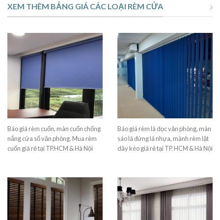
XEM THÊM BẢNG GIÁ CÁC LOẠI RÈM CỬA
Báo giá rèm cuốn, màn cuốn chống
Báo giá rèm lá dọc văn phòng, màn
nắng cửa sổ văn phòng. Mua rèm
sáo lá đứng lá nhựa, mành rèm lật
cuốn giá rẻ tại TP.HCM & Hà Nội
dây kéo giá rẻ tại TP. HCM & Hà Nội