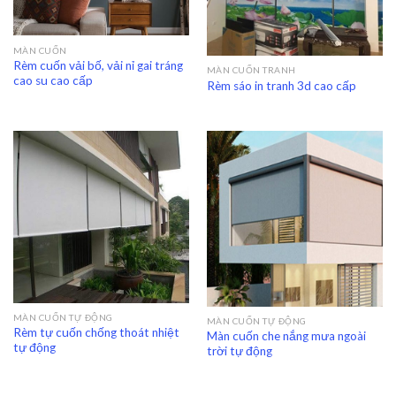
MÀN CUỐN
Rèm cuốn vải bố, vải nỉ gai tráng
MÀN CUỐN TRANH
cao su cao cấp
Rèm sáo in tranh 3d cao cấp
MÀN CUỐN TỰ ĐỘNG
MÀN CUỐN TỰ ĐỘNG
Rèm tự cuốn chống thoát nhiệt
Màn cuốn che nắng mưa ngoài
tự động
trời tự động