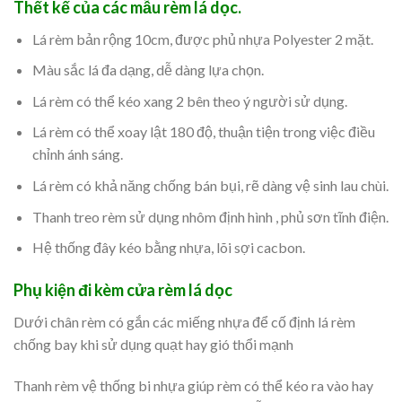
Thết kế của các mẫu rèm lá dọc.
Lá rèm bản rộng 10cm, được phủ nhựa Polyester 2 mặt.
Màu sắc lá đa dạng, dễ dàng lựa chọn.
Lá rèm có thể kéo xang 2 bên theo ý người sử dụng.
Lá rèm có thể xoay lật 180 độ, thuận tiện trong việc điều
chỉnh ánh sáng.
Lá rèm có khả năng chống bán bụi, rẽ dàng vệ sinh lau chùi.
Thanh treo rèm sử dụng nhôm định hình , phủ sơn tĩnh điện.
Hệ thống đây kéo bằng nhựa, lõi sợi cacbon.
Phụ kiện đi kèm cửa rèm lá dọc
Dưới chân rèm có gắn các miếng nhựa để cố định lá rèm
chống bay khi sử dụng quạt hay gió thổi mạnh
Thanh rèm vệ thống bi nhựa giúp rèm có thể kéo ra vào hay