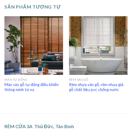
SẢN PHẨM TƯƠNG TỰ
MÀN TỰ ĐỘNG
RÈM SÁO GỖ
Màn sáo gỗ tự động điều khiển
Rèm nhựa vân gỗ, rèm nhựa giả
thông minh từ xa
gỗ chất liệu pvc chống nước
RÈM CỬA 3A Thủ Đức, Tân Bình