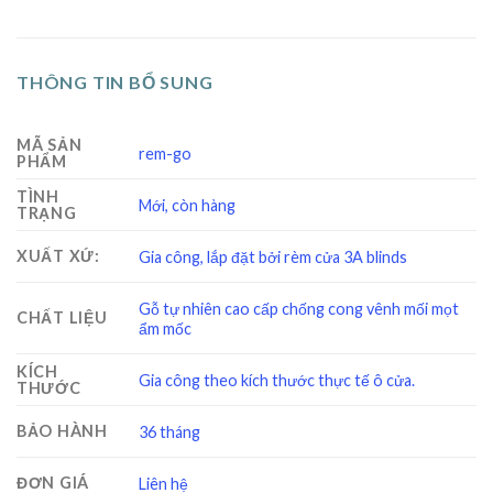
THÔNG TIN BỔ SUNG
MÃ SẢN
rem-go
PHẨM
TÌNH
Mới, còn hàng
TRẠNG
XUẤT XỨ:
Gia công, lắp đặt bởi rèm cửa 3A blinds
Gỗ tự nhiên cao cấp chống cong vênh mối mọt
CHẤT LIỆU
ẩm mốc
KÍCH
Gia công theo kích thước thực tế ô cửa.
THƯỚC
BẢO HÀNH
36 tháng
ĐƠN GIÁ
Liên hệ