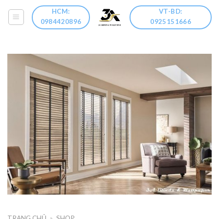
Skip
HCM:
VT-BD:
to
0984420896
0925151666
content
TRANG CHỦ
»
SHOP