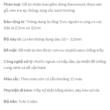
Phân loại:
Gỗ tự nhiên bao gồm dòng Basswood, nhựa vân
gỗ, rèm tre ép, thông, tùng sồi, bách hương
Bản rộng lá:
Thông dụng là rộng 5cm, ngoài ra cong có các
bản lá 2,5cm và 3,5cm
Độ dày lá:
Lá rèm thông dụng dày 3,0 ~ 3,2mm
Bề mặt
: Bề mặt lá rèm được sơn uv và phủ nano chống trầy
Công nghệ xử lý:
Nước ngoài, có hấp dầu, ép nhiệt để chống
cong vênh và dễ vận hành
Màu sắc:
Theo màu sơn có sẵn khoảng 15 màu
Phụ kiện đi kèm:
Hộp kỹ thật bằng nhôm, dây kéo sợi dù
Độ bền:
Trên 5 năm