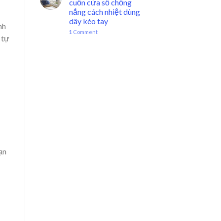
cuốn cửa sổ chống
nắng cách nhiệt dùng
dây kéo tay
nh
1
Comment
 tự
ạn