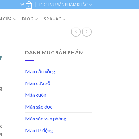
0
₫
DỊCH VỤ-SẢN PHẨM KHÁC
0
N CỬA
BLOG
SP KHÁC
DANH MỤC SẢN PHẨM
ự
Màn cầu vồng
Màn cửa sổ
g
Màn cuốn
Màn sáo dọc
Màn sáo văn phòng
g
Màn tự động
ập