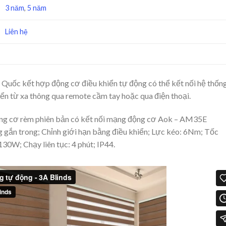
3 năm
,
5 năm
Liên hệ
Quốc kết hợp động cơ điều khiển tự động có thể kết nối hệ thốn
iển từ xa thông qua remote cầm tay hoặc qua điện thoại.
ộng cơ rèm phiên bản có kết nối mạng động cơ Aok – AM35E
 gắn trong; Chỉnh giới hạn bằng điều khiển; Lực kéo: 6Nm; Tốc
30W; Chạy liên tục: 4 phút; IP44.