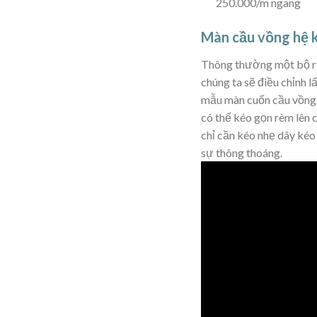
250.000/m ngang
Màn cầu vồng hệ 
Thông thường một bộ rèm
chúng ta sẽ điều chỉnh 
mẫu màn cuốn cầu vồng l
có thể kéo gọn rèm lên 
chỉ cần kéo nhẹ dây kéo
sự thông thoáng.