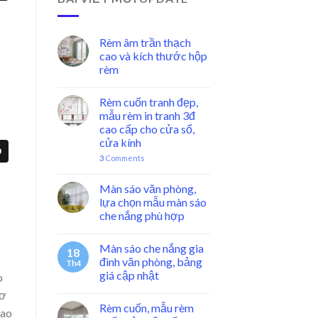
Rèm âm trần thạch
cao và kích thước hộp
rèm
Rèm cuốn tranh đẹp,
mẫu rèm in tranh 3đ
cao cấp cho cửa sổ,
cửa kính
3
Comments
Màn sáo văn phòng,
lựa chọn mẫu màn sáo
che nắng phù hợp
Màn sáo che nắng gia
18
đình văn phòng, bảng
Th4
giá cập nhật
p
cơ
Rèm cuốn, mẫu rèm
sao