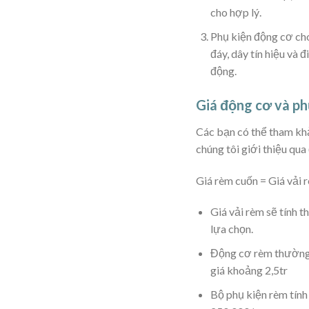
cho hợp lý.
Phụ kiện động cơ ch
đáy, dây tín hiệu và 
động.
Giá động cơ và ph
Các bạn có thể tham khả
chúng tôi giới thiệu qu
Giá rèm cuốn = Giá vải 
Giá vải rèm sẽ tính t
lựa chọn.
Động cơ rèm thường
giá khoảng 2,5tr
Bộ phụ kiện rèm tín