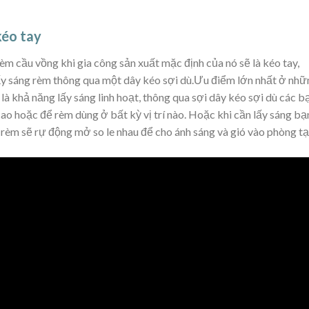
kéo tay
 cầu vồng khi gia công sản xuất mặc định của nó sẽ là kéo tay,
lấy sáng rèm thông qua một dây kéo sợi dù.Ưu điểm lớn nhất ở nh
à khả năng lấy sáng linh hoạt, thông qua sợi dây kéo sợi dù các b
cao hoặc để rèm dùng ở bất kỳ vị trí nào. Hoặc khi cần lấy sáng bạ
 rèm sẽ rự động mở so le nhau để cho ánh sáng và gió vào phòng t