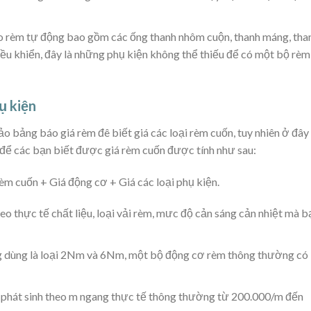
o rèm tự động bao gồm các ống thanh nhôm cuộn, thanh máng, tha
điều khiển, đây là những phụ kiện không thể thiếu để có một bộ rèm
ụ kiện
o bảng báo giá rèm đê biết giá các loại rèm cuốn, tuy nhiên ở đây
a để các bạn biết được giá rèm cuốn được tính như sau:
rèm cuốn + Giá động cơ + Giá các loại phụ kiện.
heo thực tế chất liệu, loại vải rèm, mưc độ cản sáng cản nhiệt mà b
 dùng là loại 2Nm và 6Nm, một bộ động cơ rèm thông thường có
h phát sinh theo m ngang thực tế thông thường từ 200.000/m đến