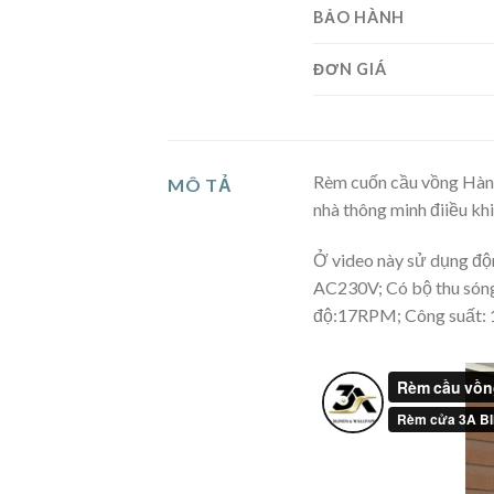
BẢO HÀNH
ĐƠN GIÁ
Rèm cuốn cầu vồng Hàn 
MÔ TẢ
nhà thông minh đ
iiều kh
Ở video này sử dụng đ
AC230V; Có bộ thu sóng
độ:17RPM; Công suất: 1