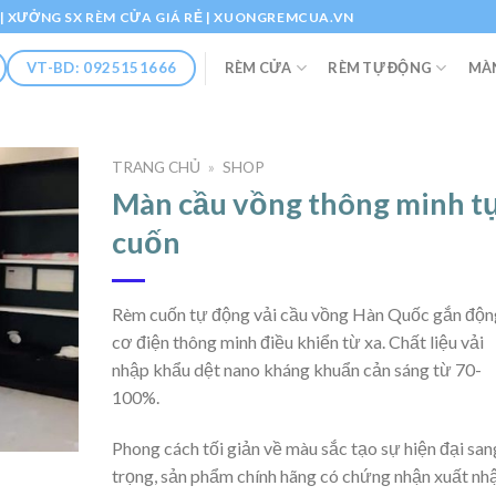
Ổ | XƯỞNG SX RÈM CỬA GIÁ RẺ | XUONGREMCUA.VN
RÈM CỬA
RÈM TỰ ĐỘNG
MÀ
VT-BD: 0925151666
TRANG CHỦ
»
SHOP
Màn cầu vồng thông minh t
cuốn
Rèm cuốn tự động vải cầu vồng Hàn Quốc gắn độn
cơ điện thông minh điều khiển từ xa. Chất liệu vải
nhập khẩu dệt nano kháng khuẩn cản sáng từ 70-
100%.
Phong cách tối giản về màu sắc tạo sự hiện đại san
trọng, sản phẩm chính hãng có chứng nhận xuất nh