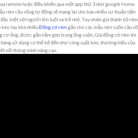
 qua remote hoặc điều khiển qua một app thứ 3 như google Home.
u rèm cầu vồng tự động sẽ mang lại cho bạn nhiều sự thuận tiện
 đặc biệt với người lớn tuổi và trẻ nhỏ. Tuy nhiên giá thành bộ rèm
 kéo tay khá nhiều.
Động cơ rèm
gắn cho các mẫu rèm cuốn cầu v
ng cơ ống, được gắn nằm gọn trong ống cuộn. Giá động cơ rèm thì
 hàng sử dụng có thể kể đến như công suất kéo, thương hiệu của
kết nối thông minh nâng cao.