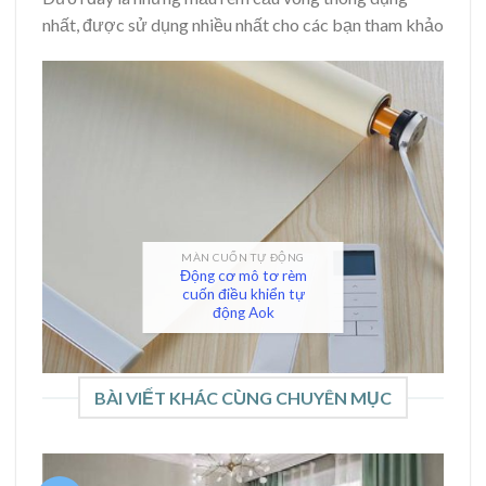
nhất, được sử dụng nhiều nhất cho các bạn tham khảo
MÀN CUỐN TỰ ĐỘNG
Động cơ mô tơ rèm
cuốn điều khiển tự
động Aok
BÀI VIẾT KHÁC CÙNG CHUYÊN MỤC