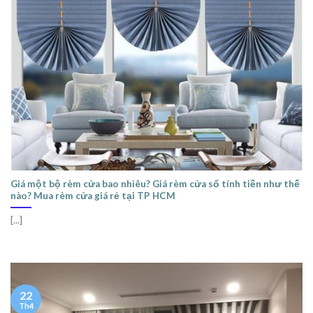
Giá một bộ rèm cửa bao nhiêu? Giá rèm cửa sổ tính tiền như thế
nào? Mua rèm cửa giá rẻ tại TP HCM
[...]
22
Th4