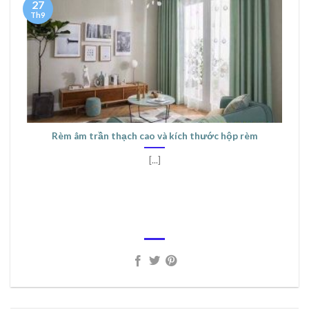
27
Th9
Rèm âm trần thạch cao và kích thước hộp rèm
[...]