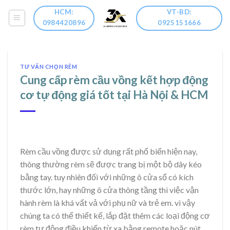
Skip
HCM:
VT-BD:
to
0984420896
0925151666
content
TƯ VẤN CHỌN RÈM
Cung cấp rèm cầu vồng kết hợp động
cơ tự động giá tốt tại Hà Nội & HCM
Rèm cầu vồng được sử dụng rất phổ biến hiện nay,
thông thường rèm sẽ được trang bị một bộ dây kéo
bằng tay. tuy nhiên đối với những ô cửa sổ có kích
thước lớn, hay những ô cửa thông tầng thì việc vận
hành rèm là khá vất vả với phụ nữ và trẻ em. vì vậy
chúng ta có thể thiết kế, lắp đặt thêm các loại động cơ
rèm tự động điều khiển từ xa bằng remote hoặc nút