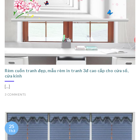
Rèm cuốn tranh đẹp, mẫu rèm in tranh 3đ cao cấp cho cửa sổ,
cửa kính
[...]
3 COMMENTS
25
Th3