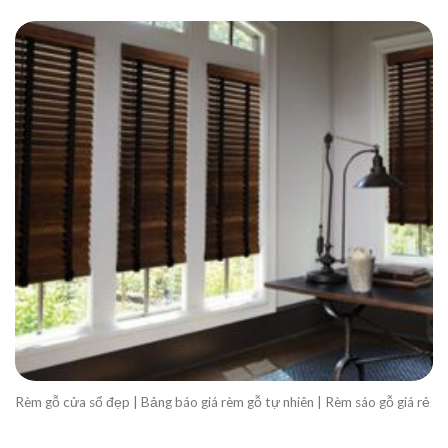
Rèm gỗ cửa sổ đẹp | Bảng báo giá rèm gỗ tự nhiên | Rèm sáo gỗ giá rẻ