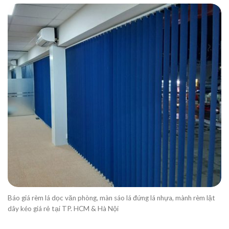
Báo giá rèm lá dọc văn phòng, màn sáo lá đứng lá nhựa, mành rèm lật
dây kéo giá rẻ tại TP. HCM & Hà Nội