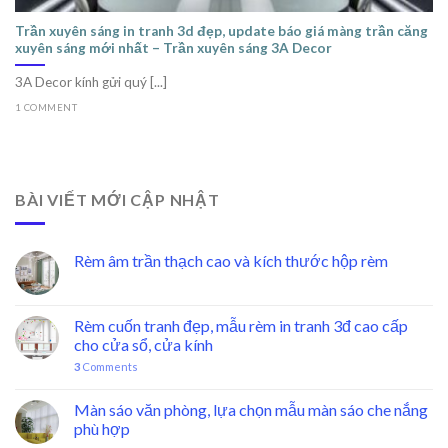
Trần xuyên sáng in tranh 3d đẹp, update báo giá màng trần căng
xuyên sáng mới nhất – Trần xuyên sáng 3A Decor
3A Decor kính gửi quý [...]
1 COMMENT
BÀI VIẾT MỚI CẬP NHẬT
Rèm âm trần thạch cao và kích thước hộp rèm
Rèm cuốn tranh đẹp, mẫu rèm in tranh 3đ cao cấp
cho cửa sổ, cửa kính
3
Comments
Màn sáo văn phòng, lựa chọn mẫu màn sáo che nắng
phù hợp