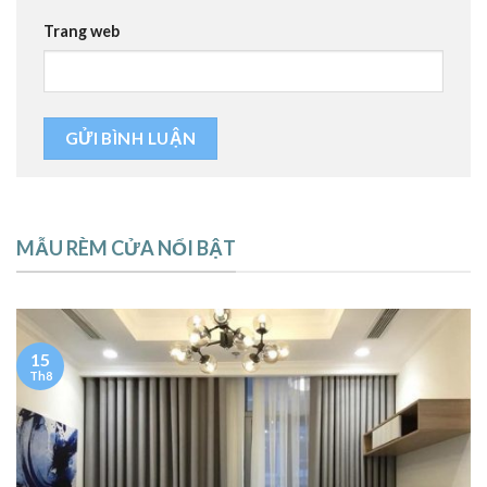
Trang web
MẪU RÈM CỬA NỔI BẬT
15
Th8