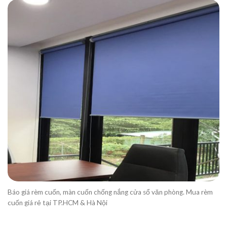
Báo giá rèm cuốn, màn cuốn chống nắng cửa sổ văn phòng. Mua rèm
cuốn giá rẻ tại TP.HCM & Hà Nội