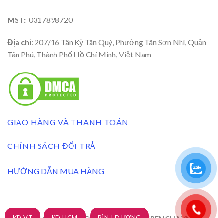
MST:
0317898720
Địa chỉ
: 207/16 Tân Kỳ Tân Quý, Phường Tân Sơn Nhì, Quận
Tân Phú, Thành Phố Hồ Chí Minh, Việt Nam
GIAO HÀNG VÀ THANH TOÁN
CHÍNH SÁCH ĐỔI TRẢ
HƯỚNG DẪN MUA HÀNG
KD VT
KD HCM
BÌNH DƯƠNG