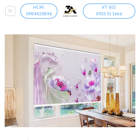
Skip
HCM:
VT-BD:
to
0984420896
0925151666
content