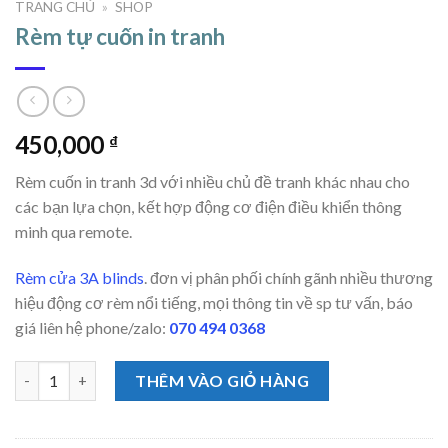
TRANG CHỦ
»
SHOP
Rèm tự cuốn in tranh
450,000
₫
Rèm cuốn in tranh 3d với nhiều chủ đề tranh khác nhau cho
các bạn lựa chọn, kết hợp động cơ điện điều khiển thông
minh qua remote.
Rèm cửa 3A blinds
. đơn vị phân phối chính gãnh nhiều thương
hiệu động cơ rèm nổi tiếng, mọi thông tin về sp tư vấn, báo
giá liên hệ phone/zalo:
070 494 0368
Rèm tự cuốn in tranh số lượng
THÊM VÀO GIỎ HÀNG