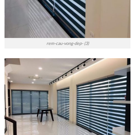
rem-cau-vong-dep- (3)