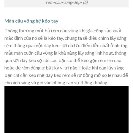
rem-cau-vong-dep- (5)
Màn cầu vồng hệ kéo tay
Thông thường một bộ rèm cầu vồng khi gia công sản xuất
mặc định của nó sẽ là kéo tay, chúng ta sẽ điều chỉnh lấy sáng
rèm thông qua một dây kéo sợi dù.Ưu điểm lớn nhất ở những
mẫu màn cuốn cầu vồng là khả năng lấy sáng linh hoạt, thông
qua sợi dây kéo sợi dù các bạn có thể kéo gọn rèm lên cao
hoặc để rèm dùng ở bất kỳ vị trí nào. Hoặc khi cần lấy sáng
bạn chỉ cần kéo nhẹ dây kéo rèm sẽ rự động mở so le nhau để
cho ánh sáng và gió vào phòng tạo sự thông thoáng.