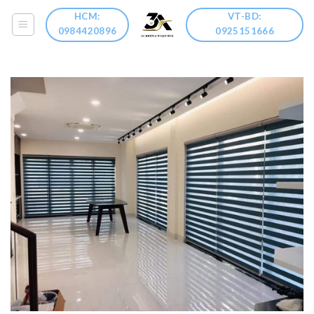
Skip
HCM:
VT-BD:
to
0984420896
0925151666
content