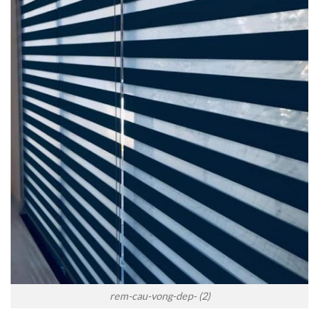
rem-cau-vong-dep- (2)