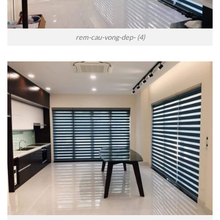
rem-cau-vong-dep- (4)