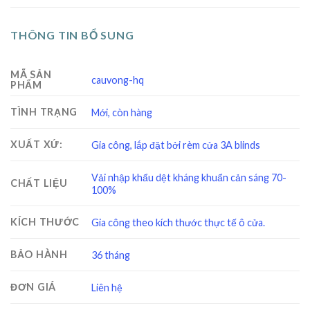
THÔNG TIN BỔ SUNG
MÃ SẢN
cauvong-hq
PHẨM
TÌNH TRẠNG
Mới, còn hàng
XUẤT XỨ:
Gia công, lắp đặt bởi rèm cửa 3A blinds
Vải nhập khẩu dệt kháng khuẩn cản sáng 70-
CHẤT LIỆU
100%
KÍCH THƯỚC
Gia công theo kích thước thực tế ô cửa.
BẢO HÀNH
36 tháng
ĐƠN GIÁ
Liên hệ