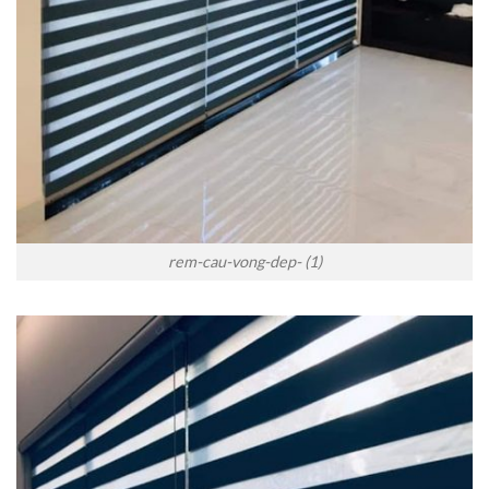
rem-cau-vong-dep- (1)