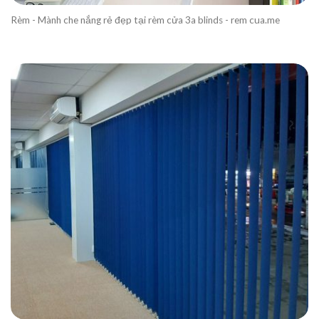
Rèm - Mành che nắng rẻ đẹp tại rèm cửa 3a blinds - rem cua.me