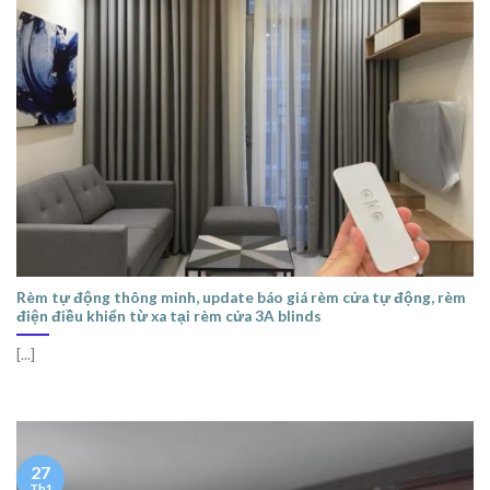
Rèm tự động thông minh, update báo giá rèm cửa tự động, rèm
điện điều khiển từ xa tại rèm cửa 3A blinds
[...]
27
Th1