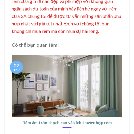
rèm cửa giá rẻ nào đẹp và phù hợp với không gian
ngân sách dự toán của mình hãy liên hệ ngay với rèm
cưa 3A chúng tôi để được tư vấn những sản phẩn phù
hợp nhất với giá tốt nhất. Đến với chúng tôi bạn
không chỉ mua rèm mà còn mua sự hài lòng.
Có thể bạn quan tâm:
27
Th9
Rèm âm trần thạch cao và kích thước hộp rèm
[...]