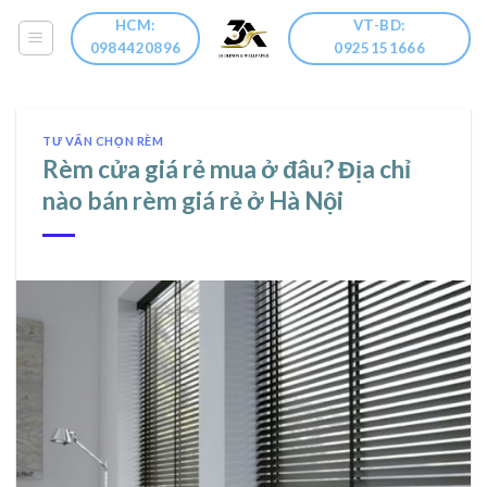
Skip
HCM:
VT-BD:
to
0984420896
0925151666
content
TƯ VẤN CHỌN RÈM
Rèm cửa giá rẻ mua ở đâu? Địa chỉ
nào bán rèm giá rẻ ở Hà Nội