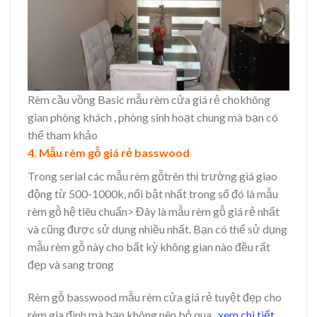
Rèm cầu vồng Basic mẫu rèm cửa giá rẻ chokhông
gian phòng khách , phòng sinh hoạt chung mà bạn có
thể tham khảo
4. Mẫu rèm gỗ giá rẻ basswood
Trong serial các mẫu rèm gỗtrên thị trường giá giao
động từ 500-1000k, nổi bật nhất trong số đó là mẫu
rèm gỗ hệ tiêu chuẩn> Đây là mẫu rèm gỗ giá rẻ nhất
và cũng được sử dụng nhiều nhất. Bạn có thể sử dụng
mẫu rèm gỗ này cho bất kỳ không gian nào đều rất
đẹp và sang trọng
Rèm gỗ basswood mẫu rèm cửa giá rẻ tuyệt đẹp cho
rèm gia đình mà bạn không nên bỏ qua ,
xem chi tiết