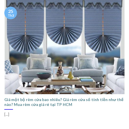
25
Th3
Giá một bộ rèm cửa bao nhiêu? Giá rèm cửa sổ tính tiền như thế
nào? Mua rèm cửa giá rẻ tại TP HCM
[...]