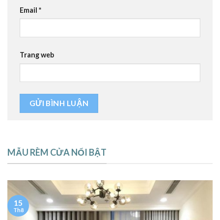
Email
*
Trang web
MẪU RÈM CỬA NỔI BẬT
15
Th8