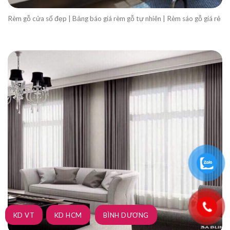
Rèm gỗ cửa sổ đẹp | Bảng báo giá rèm gỗ tự nhiên | Rèm sáo gỗ giá rẻ
KD VT
KD HCM
BÌNH DƯƠNG