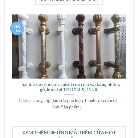
06
Th9
Thanh treo rèm cửa, suốt treo rèm vải bằng nhôm,
gỗ, inox tại TP. HCM & Hà Nội
Chuyên cung cấp bán sỉ lẻ phụ kiện, thanh treo rèm các
loại. Sản phẩm [...]
XEM THÊM NHỮNG MẪU RÈM CỬA HOT