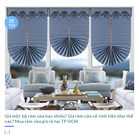
25
Th3
Giá một bộ rèm cửa bao nhiêu? Giá rèm cửa sổ tính tiền như thế
nào? Mua rèm cửa giá rẻ tại TP HCM
[...]