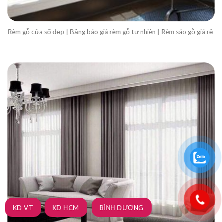
Rèm gỗ cửa sổ đẹp | Bảng báo giá rèm gỗ tự nhiên | Rèm sáo gỗ giá rẻ
KD VT
KD HCM
BÌNH DƯƠNG