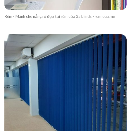
Rèm - Mành che nắng rẻ đẹp tại rèm cửa 3a blinds - rem cua.me