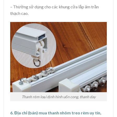
– Thường sử dụng cho các khung cửa lắp âm trần
thạch cao.
Thanh rèm loại định hình uốn cong, thanh day
6. Địa chỉ (bán) mua thanh nhôm treo rèm uy tín,