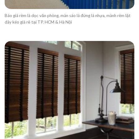
Báo giá rèm lá dọc văn phòng, màn sáo lá đứng lá nhựa, mành rèm lật
dây kéo giá rẻ tại TP. HCM & Hà Nội