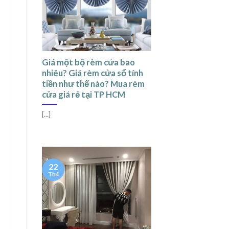
Giá một bộ rèm cửa bao
nhiêu? Giá rèm cửa sổ tính
tiền như thế nào? Mua rèm
cửa giá rẻ tại TP HCM
[...]
22
Th4