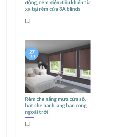
động, rèm điện điều khiển từ
xa tại rèm cửa 3A blinds
[...]
27
Th1
Rèm che nắng mưa cửa sổ,
bạt che hành lang ban công
ngoài trời.
[...]