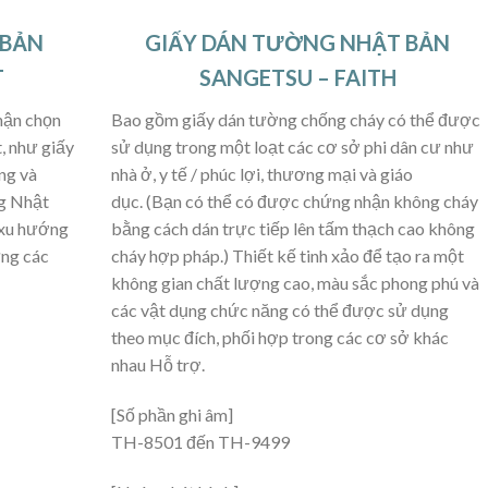
 BẢN
GIẤY DÁN TƯỜNG NHẬT BẢN
T
SANGETSU – FAITH
hận chọn
Bao gồm giấy dán tường chống cháy có thể được
, như giấy
sử dụng trong một loạt các cơ sở phi dân cư như
ng và
nhà ở, y tế / phúc lợi, thương mại và giáo
ng Nhật
dục. (Bạn có thể có được chứng nhận không cháy
 xu hướng
bằng cách dán trực tiếp lên tấm thạch cao không
ứng các
cháy hợp pháp.) Thiết kế tinh xảo để tạo ra một
không gian chất lượng cao, màu sắc phong phú và
các vật dụng chức năng có thể được sử dụng
theo mục đích, phối hợp trong các cơ sở khác
nhau Hỗ trợ.
[Số phần ghi âm]
TH-8501 đến TH-9499