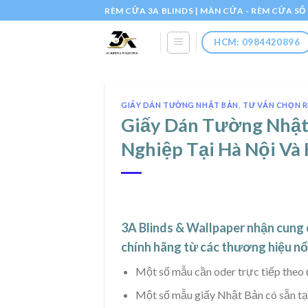
Skip
RÈM CỬA 3A BLINDS | MÀN CỬA - RÈM CỬA S
to
content
HCM: 0984420896
GIẤY DÁN TƯỜNG NHẬT BẢN
,
TƯ VẤN CHỌN 
Giấy Dán Tường Nhật 
Nghiệp Tại Hà Nội V
3A Blinds & Wallpaper nhận cung c
chính hãng từ các thương hiệu nổi
Một số mẫu cần oder trực tiếp theo 
Một số mẫu giấy Nhật Bản có sẵn t