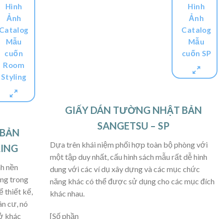
Hình
Hình
Ảnh
Ảnh
Catalog
Catalog
Mẫu
Mẫu
cuốn
cuốn SP
Room
Styling
GIẤY DÁN TƯỜNG NHẬT BẢN
SANGETSU – SP
 BẢN
Dựa trên khái niệm phối hợp toàn bộ phòng với
LING
một tập duy nhất, cấu hình sách mẫu rất dễ hình
nh nền
dung với các ví dụ xây dựng và các mục chức
ụng trong
năng khác có thể được sử dụng cho các mục đích
 thiết kế,
khác nhau.
ân cư, nó
ở khác
[Số phần