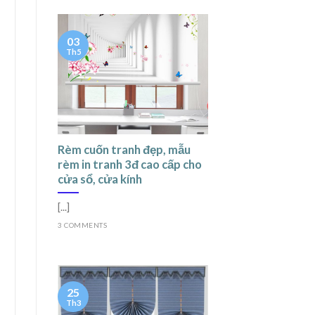
03
Th5
Rèm cuốn tranh đẹp, mẫu
rèm in tranh 3đ cao cấp cho
cửa sổ, cửa kính
[...]
3 COMMENTS
25
Th3