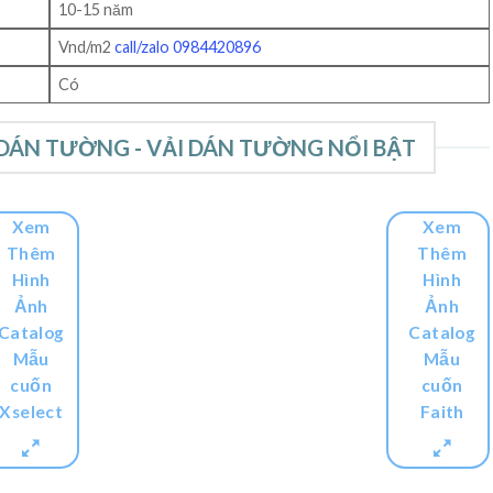
10-15 năm
Vnd/m2
call/zalo 0984420896
Có
DÁN TƯỜNG - VẢI DÁN TƯỜNG NỔI BẬT
Xem
Xem
Thêm
Thêm
Hình
Hình
Ảnh
Ảnh
Catalog
Catalog
Mẫu
Mẫu
cuốn
cuốn
Xselect
Faith