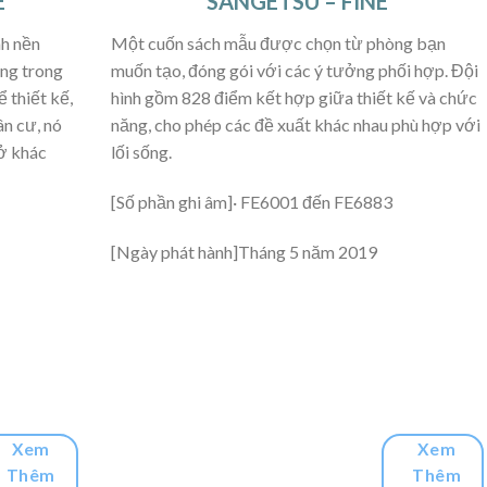
E
SANGETSU – FINE
nh nền
Một cuốn sách mẫu được chọn từ phòng bạn
ụng trong
muốn tạo, đóng gói với các ý tưởng phối hợp. Đội
 thiết kế,
hình gồm 828 điểm kết hợp giữa thiết kế và chức
ân cư, nó
năng, cho phép các đề xuất khác nhau phù hợp với
ở khác
lối sống.
[Số phần ghi âm]· FE6001 đến FE6883
[Ngày phát hành]Tháng 5 năm 2019
Xem
Xem
Thêm
Thêm