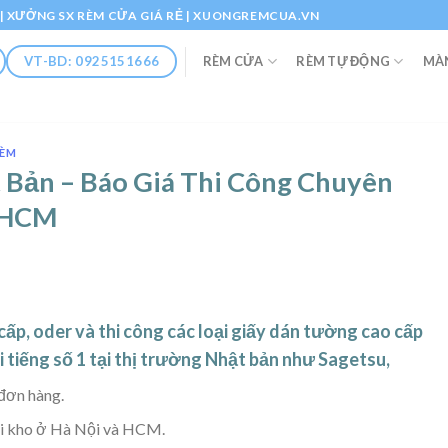
Ổ | XƯỞNG SX RÈM CỬA GIÁ RẺ | XUONGREMCUA.VN
RÈM CỬA
RÈM TỰ ĐỘNG
MÀ
VT-BD: 0925151666
RÈM
Bản – Báo Giá Thi Công Chuyên
à HCM
ấp, oder và thi công các loại giấy dán tường cao cấp
 tiếng số 1 tại thị trường Nhật bản như Sagetsu,
đơn hàng.
ại kho ở Hà Nội và HCM.