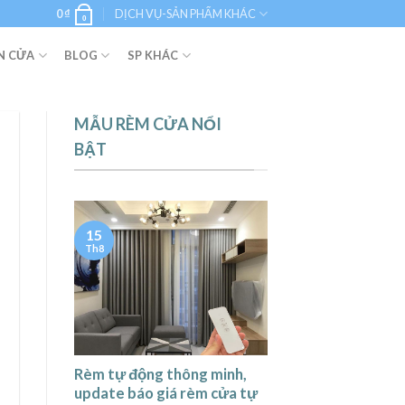
0
₫
DỊCH VỤ-SẢN PHẨM KHÁC
0
N CỬA
BLOG
SP KHÁC
MẪU RÈM CỬA NỔI
BẬT
15
Th8
Rèm tự động thông minh,
update báo giá rèm cửa tự