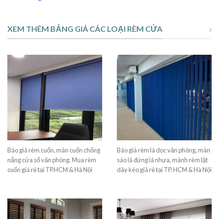
XEM THÊM BẢNG GIÁ CÁC LOẠI RÈM CỬA
Báo giá rèm cuốn, màn cuốn chống
Báo giá rèm lá dọc văn phòng, màn
nắng cửa sổ văn phòng. Mua rèm
sáo lá đứng lá nhựa, mành rèm lật
cuốn giá rẻ tại TP.HCM & Hà Nội
dây kéo giá rẻ tại TP. HCM & Hà Nội