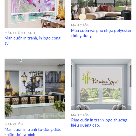
MÀN CUỐN
Màn cuốn vải phủ nhựa polyester
MÀN CUỐN TRANH
thông dụng
Màn cuốn in tranh, in logo công
ty
MÀN CUỐN
Rèm cuốn in tranh logo thương
MÀN CUỐN
hiệu quảng cáo.
Màn cuốn in tranh tự động điều
khiển thông minh