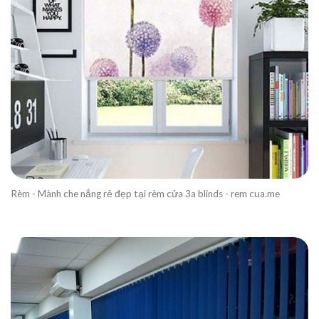
Rèm - Mành che nắng rẻ đẹp tại rèm cửa 3a blinds - rem cua.me