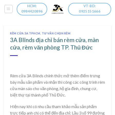
Skip
HCM:
VT-BD:
to
0984420896
0925151666
content
RÈM CỬA 3A TPHCM
,
TƯ VẤN CHỌN RÈM
3A Blinds địa chỉ bán rèm cửa, màn
cửa, rèm văn phòng TP. Thủ Đức
Rèm cửa 3A Blinds chính thức mở thêm điểm trưng
bày mẫu sản phẩm và nhận thi công các công trình rèm
cửa màn sáo cho văn phòng, hộ gia đình, chung cư,
biệt thự tại thành phố Thủ Đức.
Hiện nay khi có nhu cầu tham khảo mẫu sản phẩm
trực tiếp anh chị có thể đến địa chỉ: Lầu 3 số 99 đường