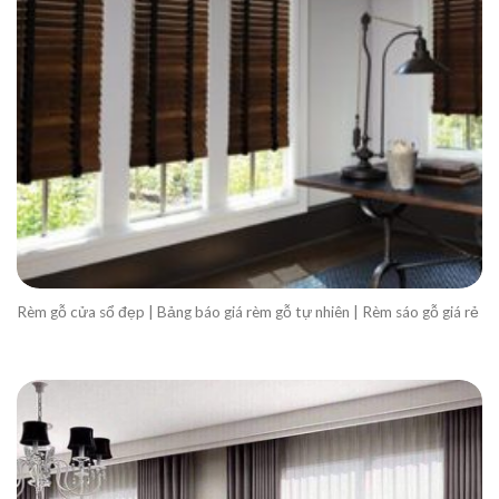
Rèm gỗ cửa sổ đẹp | Bảng báo giá rèm gỗ tự nhiên | Rèm sáo gỗ giá rẻ