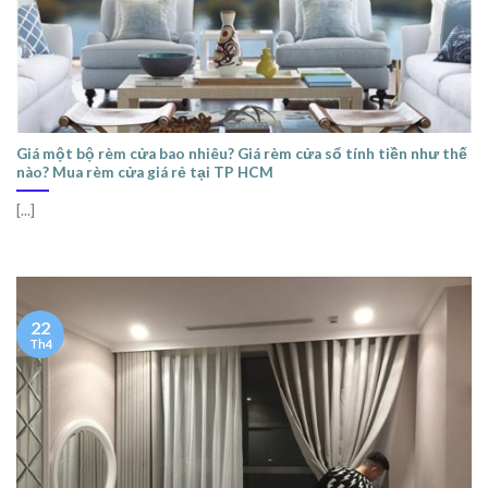
Giá một bộ rèm cửa bao nhiêu? Giá rèm cửa sổ tính tiền như thế
nào? Mua rèm cửa giá rẻ tại TP HCM
[...]
22
Th4