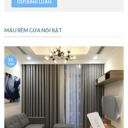
MẪU RÈM CỬA NỔI BẬT
15
Th8