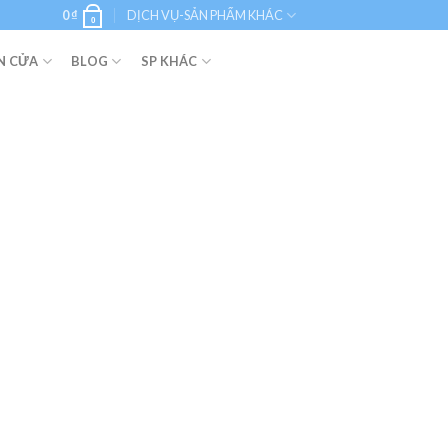
0
₫
DỊCH VỤ-SẢN PHẨM KHÁC
0
N CỬA
BLOG
SP KHÁC