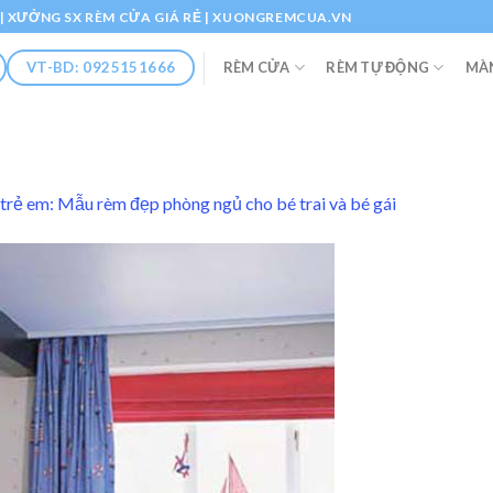
Ổ | XƯỞNG SX RÈM CỬA GIÁ RẺ | XUONGREMCUA.VN
RÈM CỬA
RÈM TỰ ĐỘNG
MÀ
VT-BD: 0925151666
trẻ em: Mẫu rèm đẹp phòng ngủ cho bé trai và bé gái