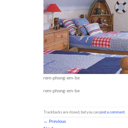
rem-phong-em-be
rem-phong-em-be
Trackbacks are closed, but you can
post a comment
.
←
Previous