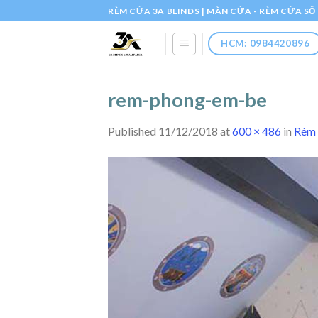
Skip
RÈM CỬA 3A BLINDS | MÀN CỬA - RÈM CỬA S
to
content
HCM: 0984420896
rem-phong-em-be
Published
11/12/2018
at
600 × 486
in
Rèm 