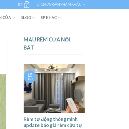
0
₫
DỊCH VỤ-SẢN PHẨM KHÁC
0
N CỬA
BLOG
SP KHÁC
MẪU RÈM CỬA NỔI
BẬT
15
Th8
Rèm tự động thông minh,
update báo giá rèm cửa tự