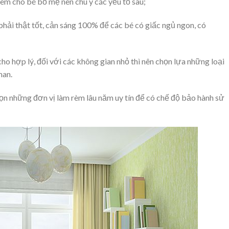
rèm cho bé bố mẹ nên chú ý các yếu tố sau;
phải thật tốt, cản sáng 100% để các bé có giấc ngủ ngon, có
cho hợp lý, đối với các không gian nhỏ thì nên chọn lựa những loại
man.
ọn những đơn vị làm rèm lâu năm uy tín để có chế độ bảo hành sử