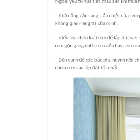
Ngoài yếu tố họa tiết, màu sắc khi mua 
– Khả năng cản sáng, cản nhiệt của rèm 
không gian riêng tư của mình.
– Kiểu lựa chọn loại rèm để lắp đặt sao 
rèm gọn gàng như rèm cuốn hay rèm ro
– Bên cạnh đó các bậc phụ huynh nên ch
chữa rèm sau lắp đặt tốt nhất.