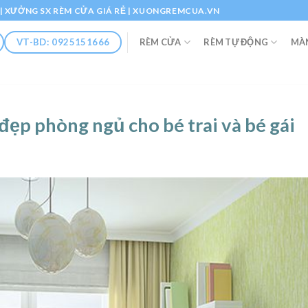
Ổ | XƯỞNG SX RÈM CỬA GIÁ RẺ | XUONGREMCUA.VN
RÈM CỬA
RÈM TỰ ĐỘNG
MÀ
VT-BD: 0925151666
ẹp phòng ngủ cho bé trai và bé gái