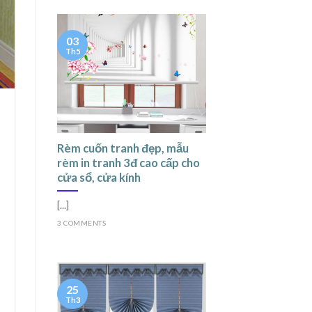
03
Th5
Rèm cuốn tranh đẹp, mẫu
rèm in tranh 3đ cao cấp cho
cửa sổ, cửa kính
[...]
3 COMMENTS
25
Th3