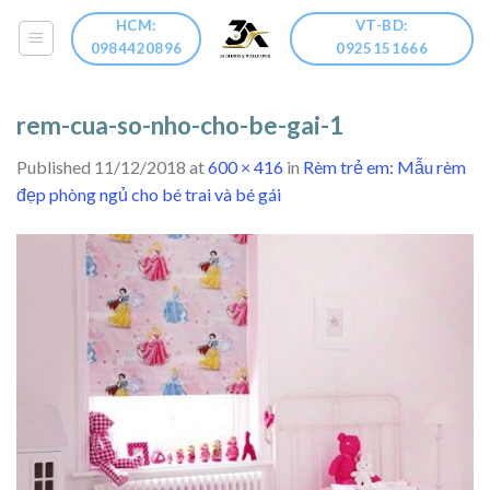
Skip
HCM:
VT-BD:
to
0984420896
0925151666
content
rem-cua-so-nho-cho-be-gai-1
Published
11/12/2018
at
600 × 416
in
Rèm trẻ em: Mẫu rèm
đẹp phòng ngủ cho bé trai và bé gái