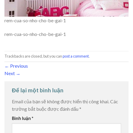
rem-cua-so-nho-cho-be-gai-1
rem-cua-so-nho-cho-be-gai-1
Trackbacks are closed, but you can
post a comment
.
←
Previous
Next
→
Để lại một bình luận
Email của bạn sẽ không được hiển thị công khai.
Các
trường bắt buộc được đánh dấu
*
Bình luận
*