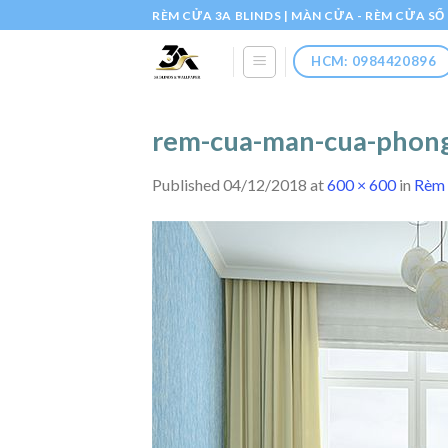
Skip
RÈM CỬA 3A BLINDS | MÀN CỬA - RÈM CỬA S
to
content
HCM: 0984420896
rem-cua-man-cua-phong
Published
04/12/2018
at
600 × 600
in
Rèm 