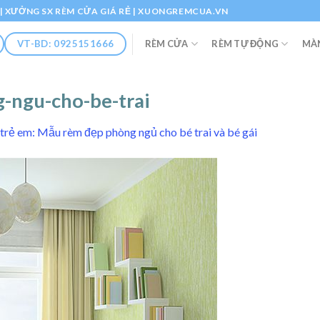
Ổ | XƯỞNG SX RÈM CỬA GIÁ RẺ | XUONGREMCUA.VN
RÈM CỬA
RÈM TỰ ĐỘNG
MÀ
VT-BD: 0925151666
-ngu-cho-be-trai
trẻ em: Mẫu rèm đẹp phòng ngủ cho bé trai và bé gái