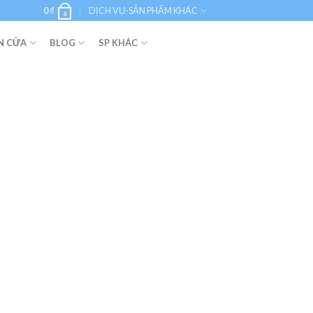
0
₫
DỊCH VỤ-SẢN PHẨM KHÁC
0
N CỬA
BLOG
SP KHÁC