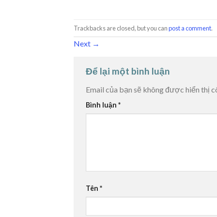
Trackbacks are closed, but you can
post a comment
.
Next
→
Để lại một bình luận
Email của bạn sẽ không được hiển thị c
Bình luận
*
Tên
*