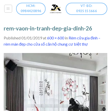
Skip
HCM:
VT-BD:
to
0984420896
0925151666
content
rem-vaon-in-tranh-dep-gia-dinh-26
Published
01/01/2019
at
600 × 600
in
Rèm cửa gia đình –
rèm màn đẹp cho cửa sổ căn hộ chung cư biệt thự