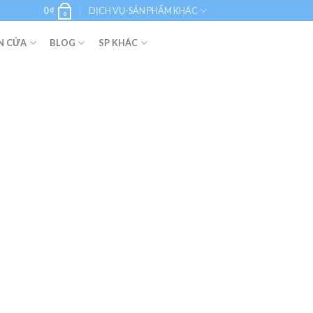
0
₫
DỊCH VỤ-SẢN PHẨM KHÁC
0
N CỬA
BLOG
SP KHÁC