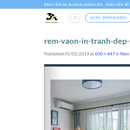
Skip
RÈM CỬA 3A BLINDS | MÀN CỬA - RÈM CỬA S
to
content
HCM: 0984420896
rem-vaon-in-tranh-dep-
Published
01/01/2019
at
600 × 447
in
Rèm 