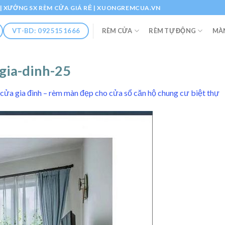
Ổ | XƯỞNG SX RÈM CỬA GIÁ RẺ | XUONGREMCUA.VN
RÈM CỬA
RÈM TỰ ĐỘNG
MÀ
VT-BD: 0925151666
gia-dinh-25
cửa gia đình – rèm màn đẹp cho cửa sổ căn hộ chung cư biệt thự