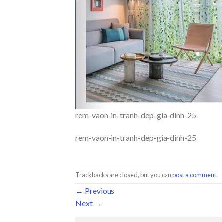
rem-vaon-in-tranh-dep-gia-dinh-25
rem-vaon-in-tranh-dep-gia-dinh-25
Trackbacks are closed, but you can
post a comment
.
←
Previous
Next
→