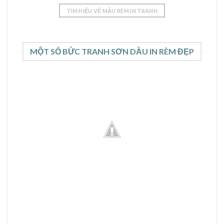
TÌM HIỂU VỀ MẪU RÈM IN TRANH
MỘT SỐ BỨC TRANH SƠN DẦU IN RÈM ĐẸP