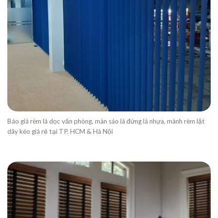
Báo giá rèm lá dọc văn phòng, màn sáo lá đứng lá nhựa, mành rèm lật
dây kéo giá rẻ tại TP. HCM & Hà Nội