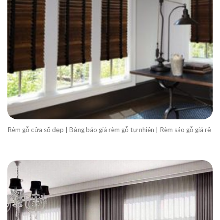
Rèm gỗ cửa sổ đẹp | Bảng báo giá rèm gỗ tự nhiên | Rèm sáo gỗ giá rẻ