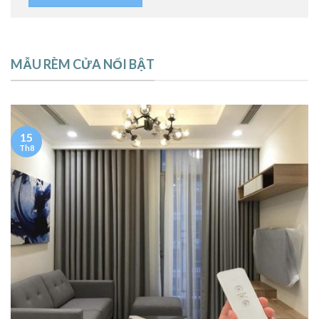
MẪU RÈM CỬA NỔI BẬT
15
Th8