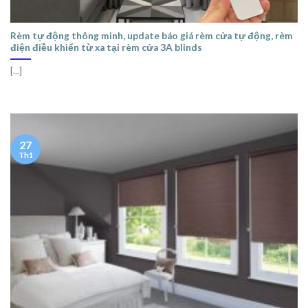
Rèm tự động thông minh, update báo giá rèm cửa tự động, rèm
điện điều khiển từ xa tại rèm cửa 3A blinds
[...]
27
Th1