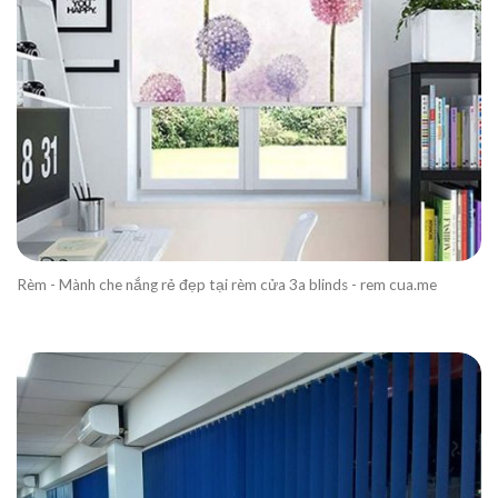
Rèm - Mành che nắng rẻ đẹp tại rèm cửa 3a blinds - rem cua.me