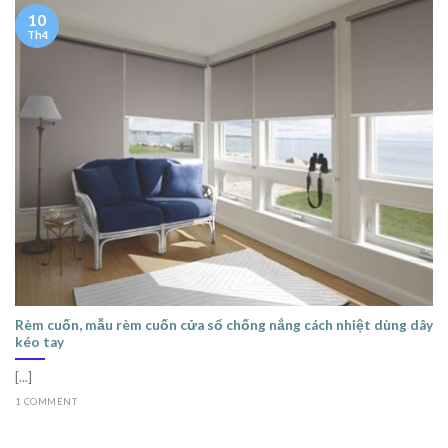
10
Th4
Rèm cuốn, mẫu rèm cuốn cửa sổ chống nắng cách nhiệt dùng dây
kéo tay
[...]
1 COMMENT