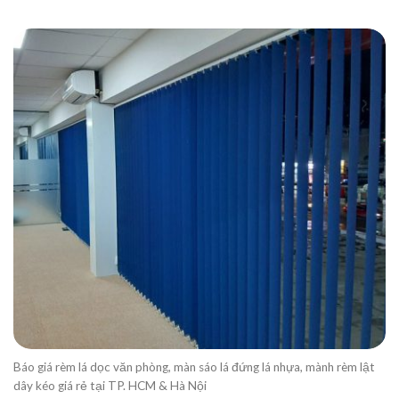
Báo giá rèm lá dọc văn phòng, màn sáo lá đứng lá nhựa, mành rèm lật
dây kéo giá rẻ tại TP. HCM & Hà Nội