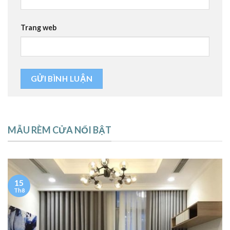
Trang web
MẪU RÈM CỬA NỔI BẬT
15
Th8