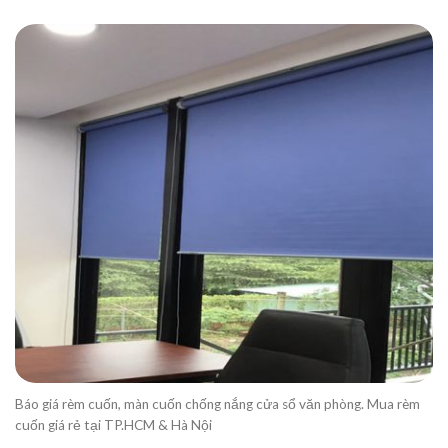
Báo giá rèm cuốn, màn cuốn chống nắng cửa sổ văn phòng. Mua rèm
cuốn giá rẻ tại TP.HCM & Hà Nội