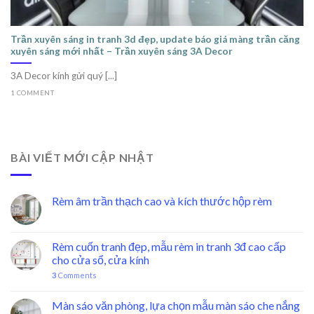
Trần xuyên sáng in tranh 3d đẹp, update báo giá màng trần căng
xuyên sáng mới nhất – Trần xuyên sáng 3A Decor
3A Decor kính gửi quý [...]
1 COMMENT
BÀI VIẾT MỚI CẬP NHẬT
Rèm âm trần thạch cao và kích thước hộp rèm
Rèm cuốn tranh đẹp, mẫu rèm in tranh 3đ cao cấp
cho cửa sổ, cửa kính
3
Comments
Màn sáo văn phòng, lựa chọn mẫu màn sáo che nắng