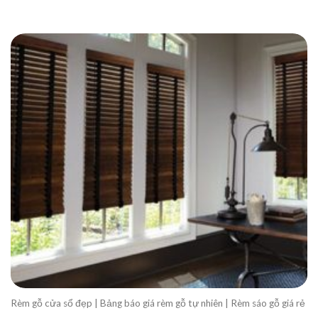
Rèm gỗ cửa sổ đẹp | Bảng báo giá rèm gỗ tự nhiên | Rèm sáo gỗ giá rẻ