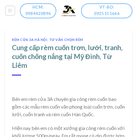
Skip
HCM:
VT-BD:
to
0984420896
0925151666
content
RÈM CỬA 3A HÀ NỘI
,
TƯ VẤN CHỌN RÈM
Cung cấp rèm cuốn trơn, lưới, tranh,
cuốn chống nắng tại Mỹ Đình, Từ
Liêm
Bên em rèm cửa 3A chuyên gia công rèm cuốn bao
gồm các mẫu rèm cuốn văn phong loại cuốn trơn, cuốn
lưới, cuốn tranh và rèm cuốn Hàn Quốc.
Hiện nay bên em có một xưởng gia công rèm cuốn với
khối lượng 500m/ngày. Em rất mong có dịp được hợp