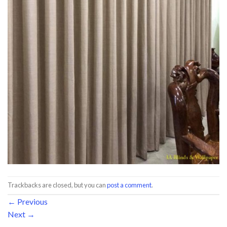
Trackbacks are closed, but you can
post a comment
.
←
Previous
Next
→