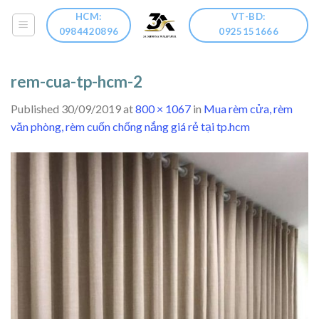
Skip
HCM:
VT-BD:
to
0984420896
0925151666
content
rem-cua-tp-hcm-2
Published
30/09/2019
at
800 × 1067
in
Mua rèm cửa, rèm
văn phòng, rèm cuốn chống nắng giá rẻ tại tp.hcm