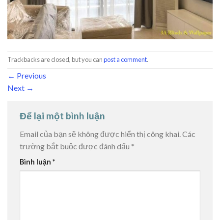
Trackbacks are closed, but you can
post a comment
.
←
Previous
Next
→
Để lại một bình luận
Email của bạn sẽ không được hiển thị công khai.
Các
trường bắt buộc được đánh dấu
*
Bình luận
*