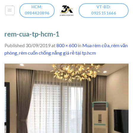
Skip
HCM:
VT-BD:
to
0984420896
0925151666
content
rem-cua-tp-hcm-1
Published
30/09/2019
at
800 × 600
in
Mua rèm cửa, rèm văn
phòng, rèm cuốn chống nắng giá rẻ tại tp.hcm