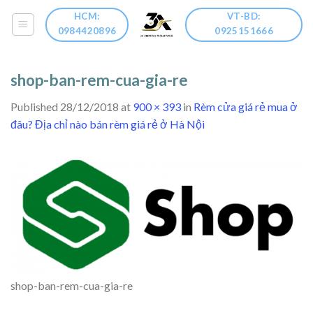
Skip
HCM:
VT-BD:
to
0984420896
0925151666
content
shop-ban-rem-cua-gia-re
Published
28/12/2018
at
900 × 393
in
Rèm cửa giá rẻ mua ở
đâu? Địa chỉ nào bán rèm giá rẻ ở Hà Nội
shop-ban-rem-cua-gia-re