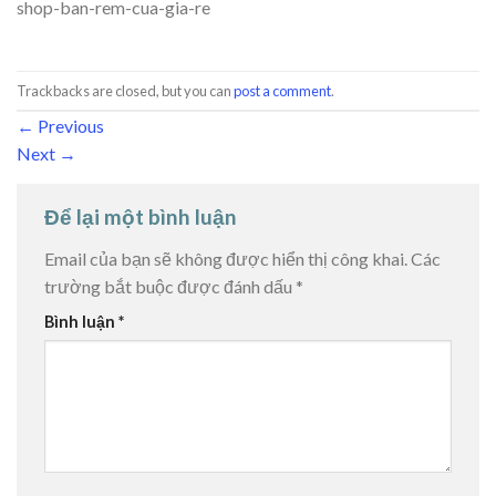
shop-ban-rem-cua-gia-re
Trackbacks are closed, but you can
post a comment
.
←
Previous
Next
→
Để lại một bình luận
Email của bạn sẽ không được hiển thị công khai.
Các
trường bắt buộc được đánh dấu
*
Bình luận
*