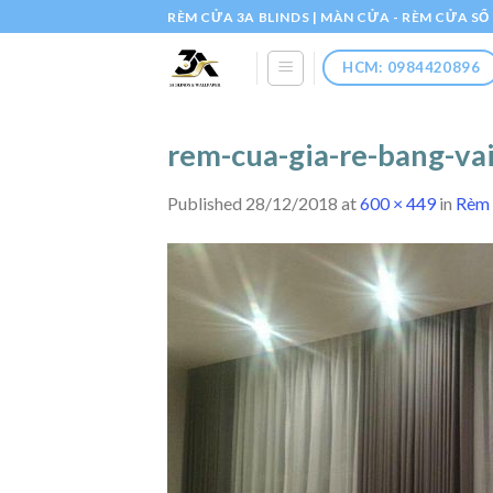
Skip
RÈM CỬA 3A BLINDS | MÀN CỬA - RÈM CỬA S
to
content
HCM: 0984420896
rem-cua-gia-re-bang-va
Published
28/12/2018
at
600 × 449
in
Rèm 