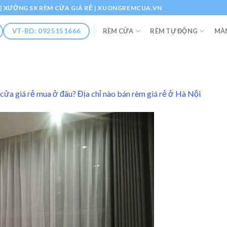
Ổ | XƯỞNG SX RÈM CỬA GIÁ RẺ | XUONGREMCUA.VN
RÈM CỬA
RÈM TỰ ĐỘNG
MÀ
VT-BD: 0925151666
i
cửa giá rẻ mua ở đâu? Địa chỉ nào bán rèm giá rẻ ở Hà Nội