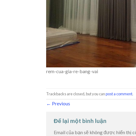
rem-cua-gia-re-bang-vai
Trackbacks are closed, but you can
post a comment
.
←
Previous
Để lại một bình luận
Email của bạn sẽ không được hiển thị c