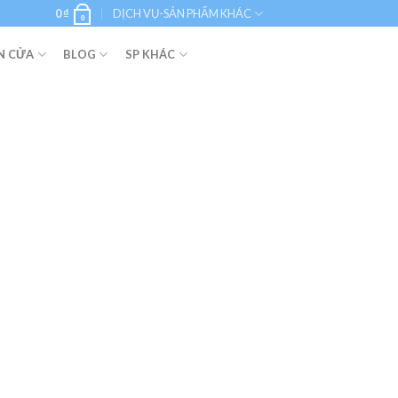
0
₫
DỊCH VỤ-SẢN PHẨM KHÁC
0
N CỬA
BLOG
SP KHÁC