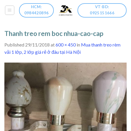
Skip
HCM:
VT-BD:
to
0984420896
0925151666
content
Thanh treo rem boc nhua-cao-cap
Published
29/11/2018
at
600 × 450
in
Mua thanh treo rèm
vải 1 lớp, 2 lớp giá rẻ ở đâu tại Hà Nội