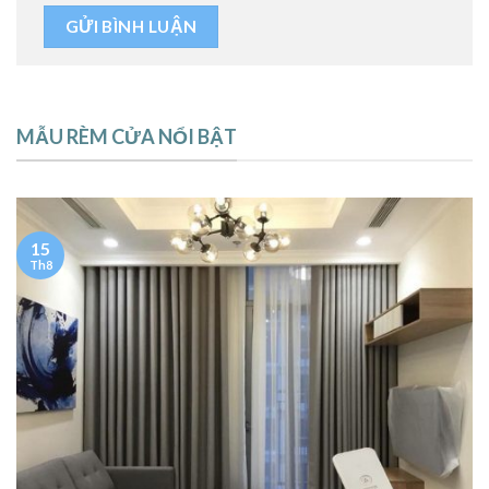
MẪU RÈM CỬA NỔI BẬT
15
Th8