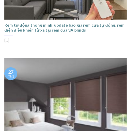
Rèm tự động thông minh, update báo giá rèm cửa tự động, rèm
điện điều khiển từ xa tại rèm cửa 3A blinds
[...]
27
Th1