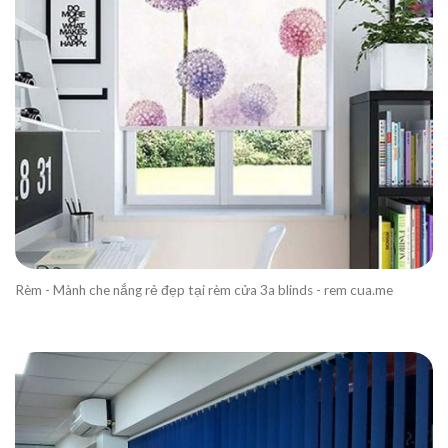
Rèm - Mành che nắng rẻ đẹp tại rèm cửa 3a blinds - rem cua.me