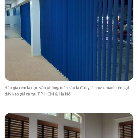
Báo giá rèm lá dọc văn phòng, màn sáo lá đứng lá nhựa, mành rèm lật
dây kéo giá rẻ tại TP. HCM & Hà Nội