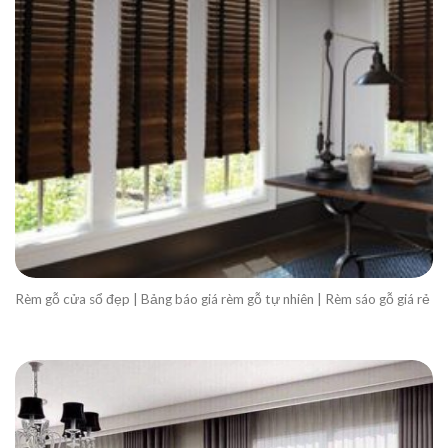
Rèm gỗ cửa sổ đẹp | Bảng báo giá rèm gỗ tự nhiên | Rèm sáo gỗ giá rẻ