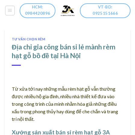
Skip
HCM:
VT-BD:
to
0984420896
0925151666
content
TƯ VẤN CHỌN RÈM
Địa chỉ gia công bán sỉ lẻ mành rèm
hạt gỗ bồ đề tại Hà Nội
Từ xửa tới nay những mẫu rèm hạt gỗ vẫn thường
được nhiều hộ gia đình, nhiều nhà thiết kế đưa vào
trong công trình của mình nhằm hóa giả những điều
xấu trong phong thủy hay dùng để che chắn và trang
trí nội thất.
Xưởng sản xuất bán sỉ rèm hạt gỗ 3A