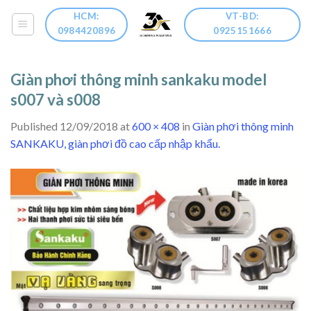
Skip
HCM:
VT-BD:
to
0984420896
0925151666
content
Giàn phơi thông minh sankaku model
s007 và s008
Published
12/09/2018
at
600 × 408
in
Giàn phơi thông minh
SANKAKU, giàn phơi đồ cao cấp nhập khẩu.