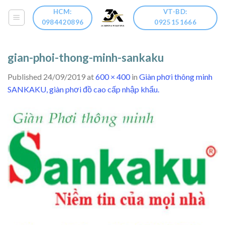
Skip
HCM:
VT-BD:
to
0984420896
0925151666
content
gian-phoi-thong-minh-sankaku
Published
24/09/2019
at
600 × 400
in
Giàn phơi thông minh
SANKAKU, giàn phơi đồ cao cấp nhập khẩu.