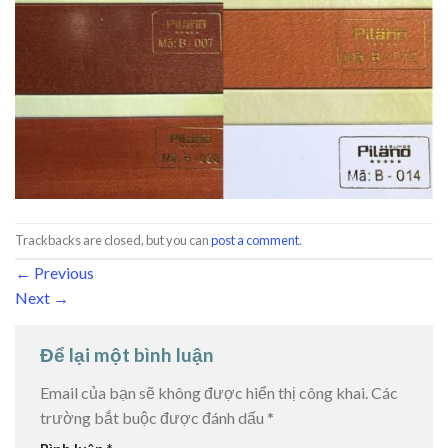
Trackbacks are closed, but you can
post a comment
.
←
Previous
Next
→
Để lại một bình luận
Email của bạn sẽ không được hiển thị công khai.
Các
trường bắt buộc được đánh dấu
*