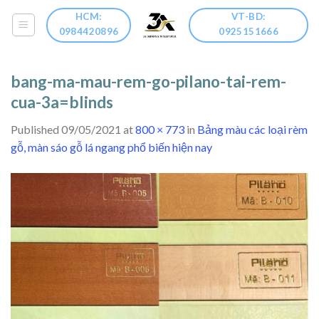
Skip
HCM:
VT-BD:
to
0984420896
0925151666
content
bang-ma-mau-rem-go-pilano-tai-rem-
cua-3a=blinds
Published
09/05/2021
at
800 × 773
in
Bảng màu các loại rèm
gỗ, màn sáo gỗ lá ngang phổ biến hiện nay