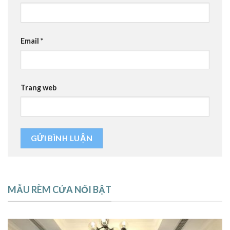
Email
*
Trang web
MẪU RÈM CỬA NỔI BẬT