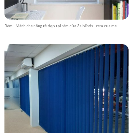
Rèm - Mành che nắng rẻ đẹp tại rèm cửa 3a blinds - rem cua.me