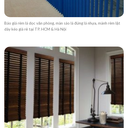
Báo giá rèm lá dọc văn phòng, màn sáo lá đứng lá nhựa, mành rèm lật
dây kéo giá rẻ tại TP. HCM & Hà Nội