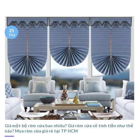
25
Th3
Giá một bộ rèm cửa bao nhiêu? Giá rèm cửa sổ tính tiền như thế
nào? Mua rèm cửa giá rẻ tại TP HCM