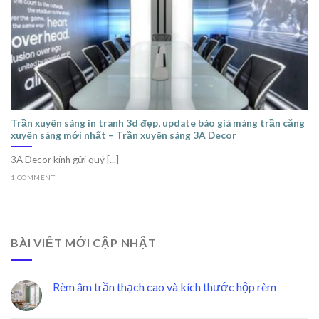
Trần xuyên sáng in tranh 3d đẹp, update báo giá màng trần căng
xuyên sáng mới nhất – Trần xuyên sáng 3A Decor
3A Decor kính gửi quý [...]
1 COMMENT
BÀI VIẾT MỚI CẬP NHẬT
Rèm âm trần thạch cao và kích thước hộp rèm