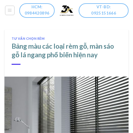
Skip
HCM:
VT-BD:
to
0984420896
0925151666
content
TƯ VẤN CHỌN RÈM
Bảng màu các loại rèm gỗ, màn sáo
gỗ lá ngang phổ biến hiện nay