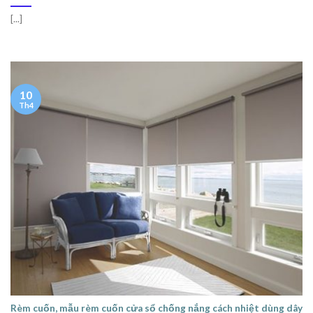
[...]
10
Th4
Rèm cuốn, mẫu rèm cuốn cửa sổ chống nắng cách nhiệt dùng dây