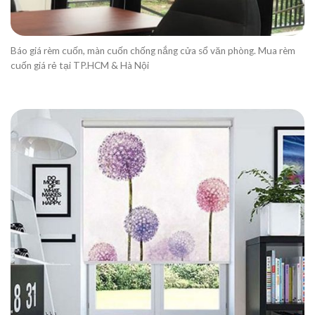
Báo giá rèm cuốn, màn cuốn chống nắng cửa sổ văn phòng. Mua rèm
cuốn giá rẻ tại TP.HCM & Hà Nội