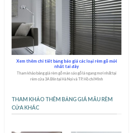
Xem thêm chi tiết bảng báo giá các loại rèm gỗ mới
nhất tai đây
Tham khảo bảng giá rèm gỗ màn sáo gỗ lá ngang mơi nhất tại
rèm cửa 3A Blin tại Hà Nọi và TP. Hồ chí MInh
THAM KHẢO THÊM BẢNG GIÁ MẪU RÈM
CỬA KHÁC