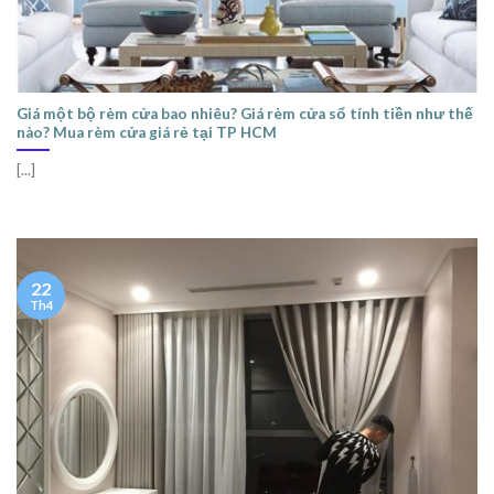
Giá một bộ rèm cửa bao nhiêu? Giá rèm cửa sổ tính tiền như thế
nào? Mua rèm cửa giá rẻ tại TP HCM
[...]
22
Th4