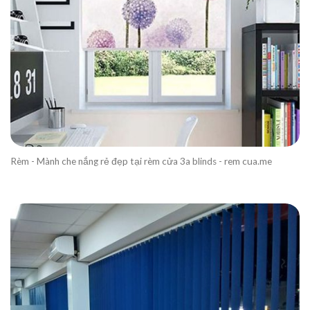
Rèm - Mành che nắng rẻ đẹp tại rèm cửa 3a blinds - rem cua.me