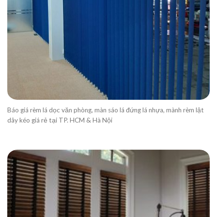
Báo giá rèm lá dọc văn phòng, màn sáo lá đứng lá nhựa, mành rèm lật
dây kéo giá rẻ tại TP. HCM & Hà Nội