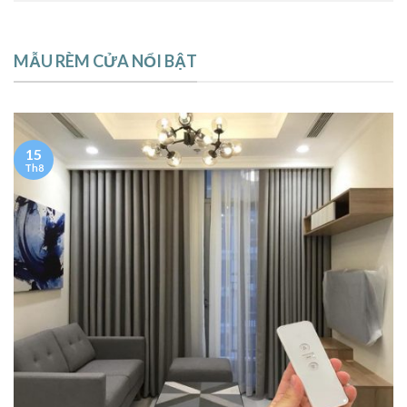
MẪU RÈM CỬA NỔI BẬT
15
Th8