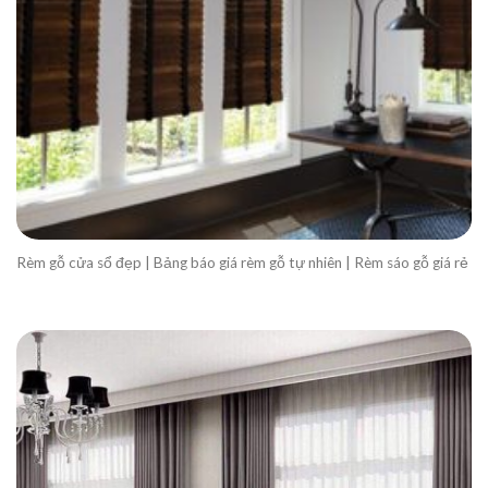
Rèm gỗ cửa sổ đẹp | Bảng báo giá rèm gỗ tự nhiên | Rèm sáo gỗ giá rẻ