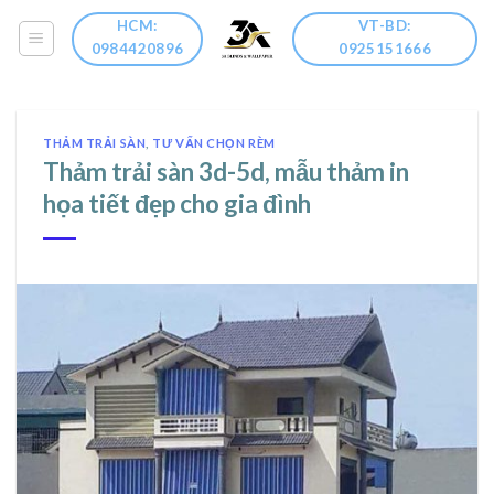
Skip
HCM:
VT-BD:
to
0984420896
0925151666
content
THẢM TRẢI SÀN
,
TƯ VẤN CHỌN RÈM
Thảm trải sàn 3d-5d, mẫu thảm in
họa tiết đẹp cho gia đình