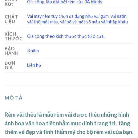
Gia công, lắp đặt bởi rèm cửa 3A blinds
XỨ:
Vai may rèm tùy chọn đa dạng như vải gấm, vải satin,
CHẤT
LIỆU
vải thô một màu, vải bố và một số mẫu vải nhập khẩu
KÍCH
Gia công theo kích thước thực tế ô cửa.
THƯỚC
BẢO
3 năm
HÀNH
ĐƠN
Liên hệ
GIÁ
MÔ TẢ
Rèm vải thêu là mẫu rèm vải đươc thêu những hình
ảnh hoa văn họa tiết nhằm mục đính trang trí , tăng
thêm vẻ đẹp và tính thẩm mỹ cho bộ rèm vải của bạn.