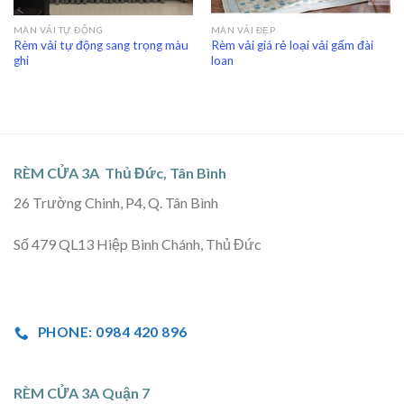
MÀN VẢI TỰ ĐỘNG
MÀN VẢI ĐẸP
Rèm vải tự động sang trọng màu
Rèm vải giá rẻ loại vải gấm đài
ghi
loan
RÈM CỬA 3A Thủ Đức, Tân Bình
26 Trường Chinh, P4, Q. Tân Bình
Số 479 QL13 Hiệp Bình Chánh, Thủ Đức
PHONE: 0984 420 896
RÈM CỬA 3A Quận 7